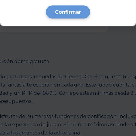
Confirmar
rsión demo gratuita
onante tragamonedas de Genesis Gaming que te transp
 la fantasía te esperan en cada giro. Este juego cuenta c
lidad y un RTP del 96.9%. Con apuestas mínimas desde 2.7
 presupuestos.
frutar de numerosas funciones de bonificación, incluye
a la experiencia de juego. El premio máximo asciende a 
para los amantes de la adrenalina.