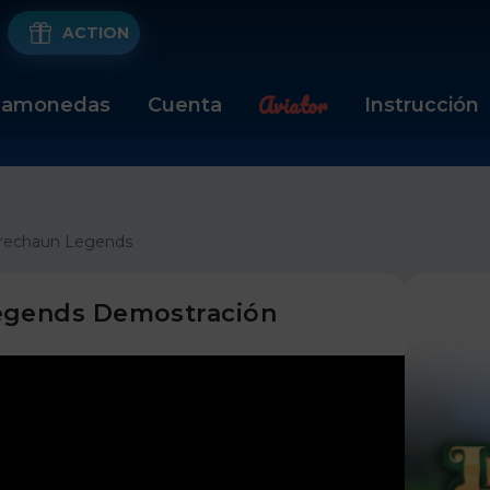
ACTION
Mostbet
Aviator
gamonedas
Cuenta
Instrucción
ru
Tragamonedas
uk
Cuenta
Aviator
uk
pt
Instrucción
rechaun Legends
pl
Espejo
android
bn
egends Demostración
iOS
fr
PC
no
Primo
hu
ar