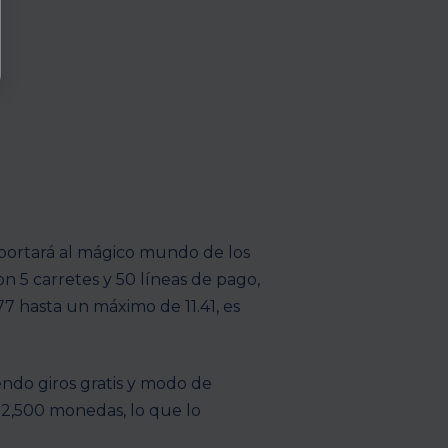
ortará al mágico mundo de los
on 5 carretes y 50 líneas de pago,
7 hasta un máximo de 11.41, es
ndo giros gratis y modo de
12,500 monedas, lo que lo