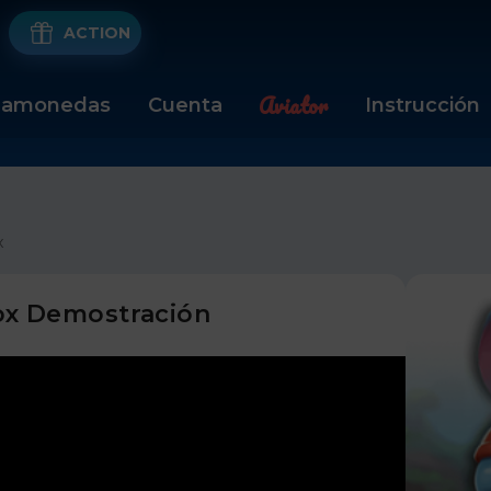
ACTION
Mostbet
Aviator
gamonedas
Cuenta
Instrucción
ru
Tragamonedas
uk
Cuenta
Aviator
uk
pt
Instrucción
x
pl
Espejo
android
bn
ox Demostración
iOS
fr
PC
no
Primo
hu
ar