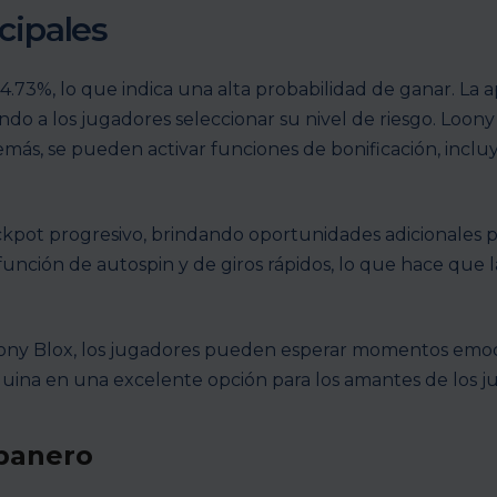
ncipales
.73%, lo que indica una alta probabilidad de ganar. La 
ndo a los jugadores seleccionar su nivel de riesgo. Loo
demás, se pueden activar funciones de bonificación, inclu
kpot progresivo, brindando oportunidades adicionales p
función de autospin y de giros rápidos, lo que hace que 
ny Blox, los jugadores pueden esperar momentos emoc
quina en una excelente opción para los amantes de los j
abanero