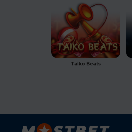
Taiko Beats