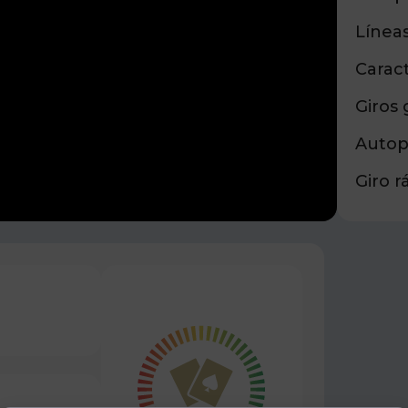
Línea
Caract
Giros 
Autop
Giro r