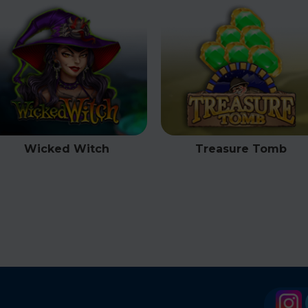
Wicked Witch
Treasure Tomb