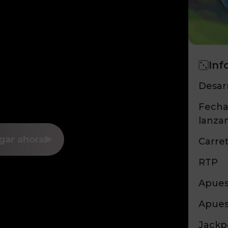
cs
tr
Inf
Desar
Fecha
lanza
gar ahora
Carre
RTP
Apues
Apues
Jackp