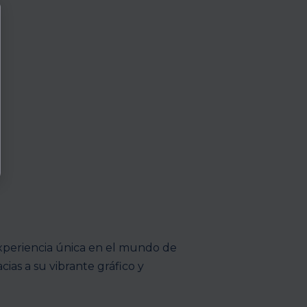
xperiencia única en el mundo de
ias a su vibrante gráfico y