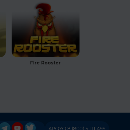
Fire Rooster
APOYO
8 (800) 5-111-499