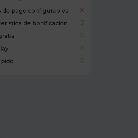
s de pago configurables
erística de bonificación
gratis
lay
ápido