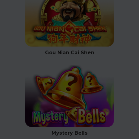
Gou Nian Cai Shen
Mystery Bells