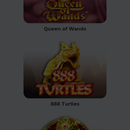
Queen of Wands
888 Turtles