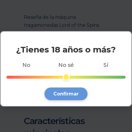
Reseña de la máquina
tragamonedas Lord of the Spins
La máquina tragamonedas Lord of
¿Tienes 18 años o más?
the Spins, desarrollada por Skywind
Group, ofrece una experiencia de
juego cautivadora con altas
No
No sé
Sí
probabilidades de ganar. Con un
RTP de 2.74 y un premio máximo
de 2.00, este juego atrae a los
Confirmar
jugadores gracias a su interesante
jugabilidad y gráficos llamativos.
Características