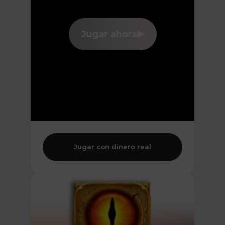
Jugar ahora
Jugar con dinero real