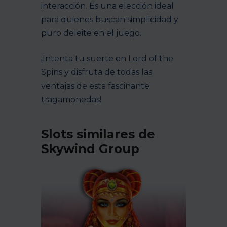
interacción. Es una elección ideal
para quienes buscan simplicidad y
puro deleite en el juego.
¡Intenta tu suerte en Lord of the
Spins y disfruta de todas las
ventajas de esta fascinante
tragamonedas!
Slots similares de
Skywind Group