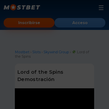
Mostbet
Inscribirse
Acceso
Tragamonedas
Cuenta
Aviator
Instrucción
Mostbet
›
Slots
›
Skywind Group
›
Lord of
the Spins
Espejo
android
Lord of the Spins
iOS
Demostración
PC
Primo