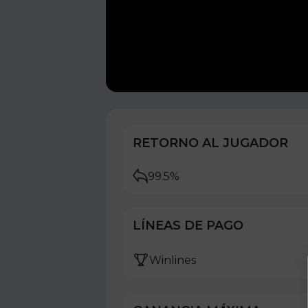
RETORNO AL JUGADOR
99.5%
LÍNEAS DE PAGO
Winlines