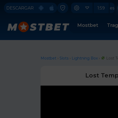
DESCARGAR
1:59
es
Mostbet
Tra
r
u
u
p
Mostbet
›
Slots
›
Lightning Box
›
Lost 
p
b
Lost Temp
fr
n
h
a