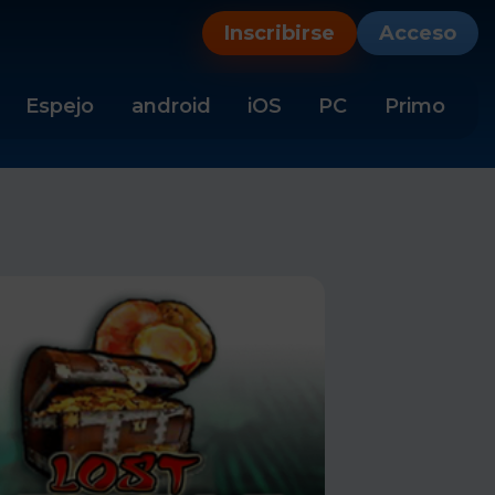
Inscribirse
Acceso
Espejo
android
iOS
PC
Primo