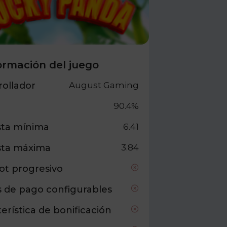
ormación del juego
rollador
August Gaming
90.4%
ta mínima
6.41
ta máxima
3.84
ot progresivo
s de pago configurables
erística de bonificación