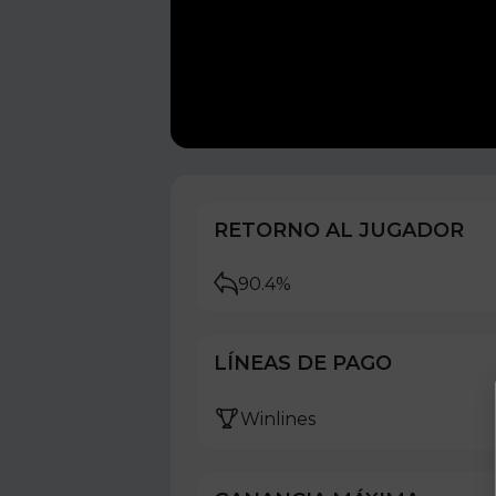
RETORNO AL JUGADOR
90.4%
LÍNEAS DE PAGO
Winlines