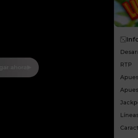
Inf
Desar
RTP
gar ahora
Apues
Apues
Jackp
Línea
Caract