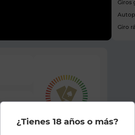
Giros 
Autop
Giro r
9.82
¿Tienes 18 años o más?
EVALUACIÓN