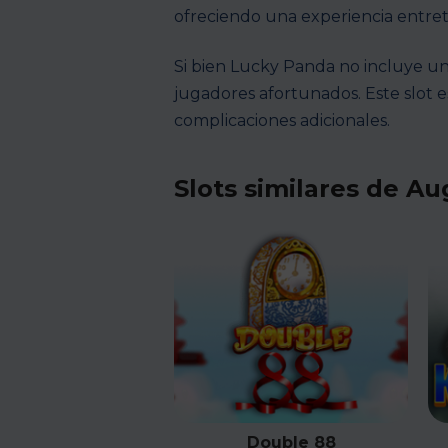
ofreciendo una experiencia entreten
Si bien Lucky Panda no incluye un 
jugadores afortunados. Este slot e
complicaciones adicionales.
Slots similares de A
Double 88