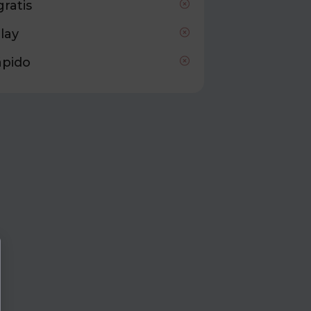
gratis
lay
ápido