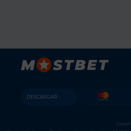
DESCARGAR
Derech