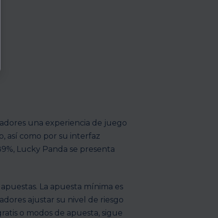
adores una experiencia de juego
o, así como por su interfaz
5.89%, Lucky Panda se presenta
 apuestas. La apuesta mínima es
dores ajustar su nivel de riesgo
ratis o modos de apuesta, sigue