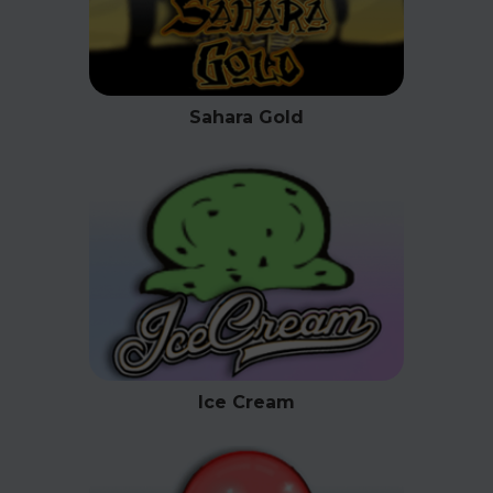
Sahara Gold
Ice Cream