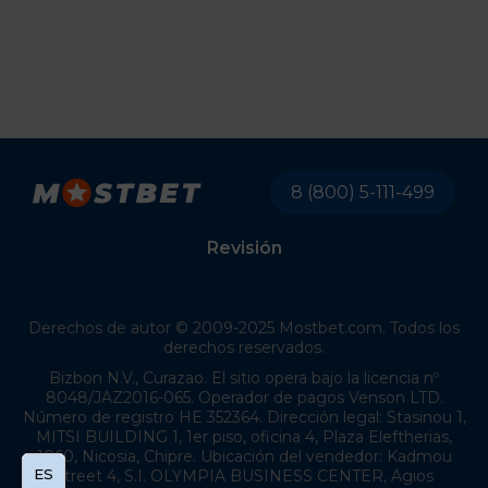
8 (800) 5-111-499
Revisión
Derechos de autor © 2009-2025 Mostbet.com. Todos los
derechos reservados.
Bizbon N.V., Curazao. El sitio opera bajo la licencia nº
8048/JAZ2016-065. Operador de pagos Venson LTD.
Número de registro HE 352364. Dirección legal: Stasinou 1,
MITSI BUILDING 1, 1er piso, oficina 4, Plaza Eleftherias,
1060, Nicosia, Chipre. Ubicación del vendedor: Kadmou
ES
Street 4, S.I. OLYMPIA BUSINESS CENTER, Agios