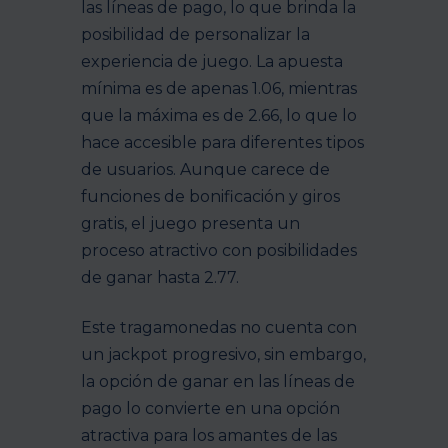
las líneas de pago, lo que brinda la
posibilidad de personalizar la
experiencia de juego. La apuesta
mínima es de apenas 1.06, mientras
que la máxima es de 2.66, lo que lo
hace accesible para diferentes tipos
de usuarios. Aunque carece de
funciones de bonificación y giros
gratis, el juego presenta un
proceso atractivo con posibilidades
de ganar hasta 2.77.
Este tragamonedas no cuenta con
un jackpot progresivo, sin embargo,
la opción de ganar en las líneas de
pago lo convierte en una opción
atractiva para los amantes de las