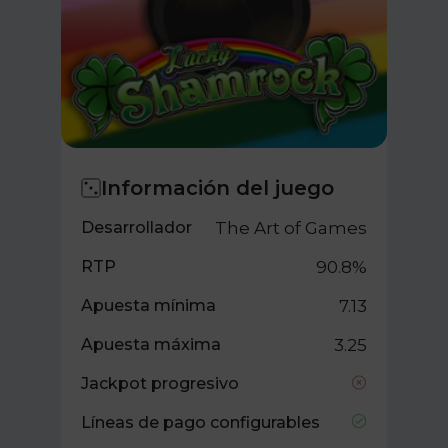
Información del juego
Desarrollador
The Art of Games
RTP
90.8%
Apuesta mínima
7.13
Apuesta máxima
3.25
Jackpot progresivo
Líneas de pago configurables