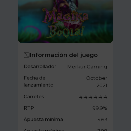
Información del juego
Desarrollador
Merkur Gaming
Fecha de
October
lanzamiento
2021
Carretes
4-4-4-4-4-4
RTP
99.9%
Apuesta mínima
5.63
Apuesta máxima