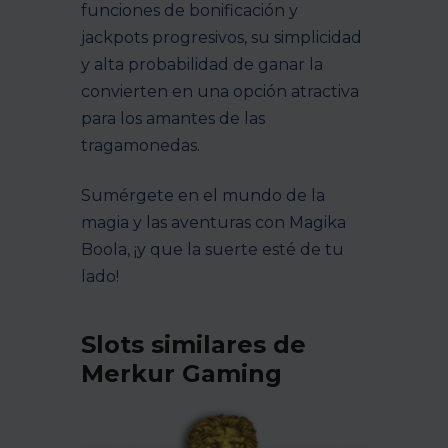
funciones de bonificación y
jackpots progresivos, su simplicidad
y alta probabilidad de ganar la
convierten en una opción atractiva
para los amantes de las
tragamonedas.
Sumérgete en el mundo de la
magia y las aventuras con Magika
Boola, ¡y que la suerte esté de tu
lado!
Slots similares de
Merkur Gaming