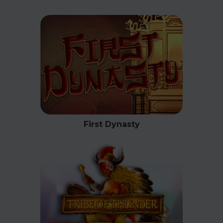
First Dynasty