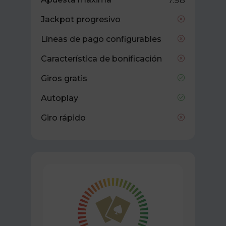
7.98
Jackpot progresivo
Líneas de pago configurables
Característica de bonificación
Giros gratis
Autoplay
Giro rápido