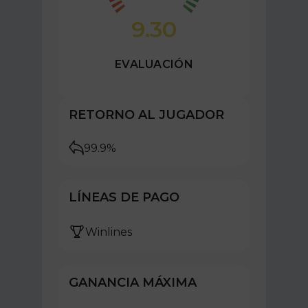
9.30
EVALUACIÓN
RETORNO AL JUGADOR
99.9%
LÍNEAS DE PAGO
Winlines
GANANCIA MÁXIMA