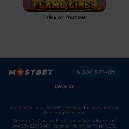
Tribe of Thunder
8 (800) 5-111-499
Revisión
Derechos de autor © 2009-2025 Mostbet.com. Todos los
derechos reservados.
Bizbon N.V., Curazao. El sitio opera bajo la licencia nº
8048/JAZ2016-065. Operador de pagos Venson LTD.