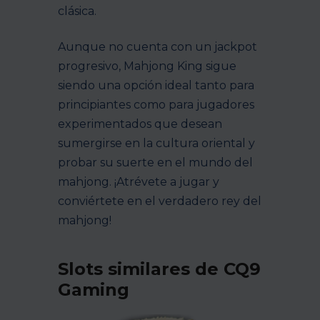
clásica.
Aunque no cuenta con un jackpot
progresivo, Mahjong King sigue
siendo una opción ideal tanto para
principiantes como para jugadores
experimentados que desean
sumergirse en la cultura oriental y
probar su suerte en el mundo del
mahjong. ¡Atrévete a jugar y
conviértete en el verdadero rey del
mahjong!
Slots similares de CQ9
Gaming