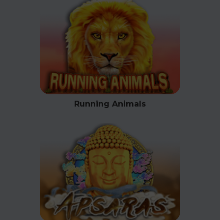
Running Animals