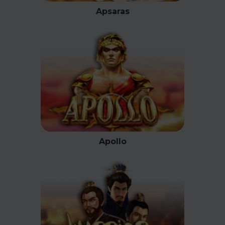
Apsaras
Apollo