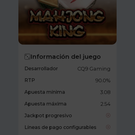
Información del juego
Desarrollador
CQ9 Gaming
RTP
90.0%
Apuesta mínima
3.08
Apuesta máxima
2.54
Jackpot progresivo
Líneas de pago configurables