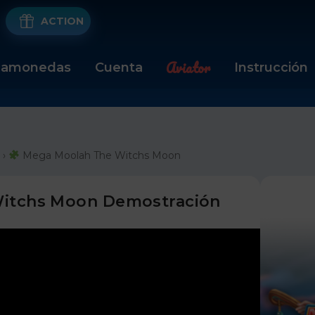
ACTION
Mostbet
Aviator
gamonedas
Cuenta
Instrucción
ru
Tragamonedas
uk
Cuenta
Aviator
uk
pt
Instrucción
s
›
Mega Moolah The Witchs Moon
pl
Espejo
android
bn
itchs Moon Demostración
iOS
fr
PC
no
Primo
hu
ar