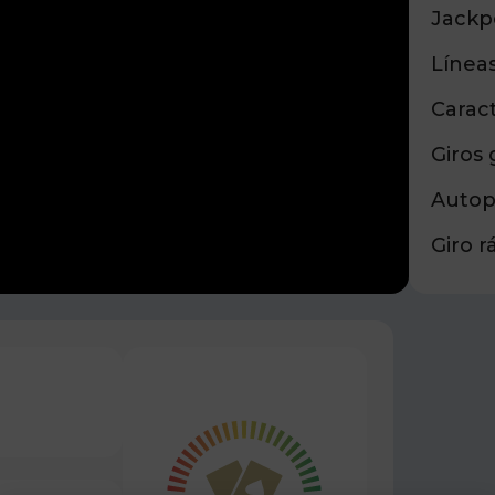
Jackp
Línea
Caract
Giros 
Autop
Giro r