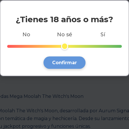
¿Tienes 18 años o más?
9.65
No
No sé
Sí
EVALUACIÓN
Confirmar
edas Mega Moolah The Witch's Moon
olah The Witch's Moon, desarrollada por Aurum Signat
on temática de magia y hechicería. Desde su lanzamiento
u jackpot progresivo y funciones únicas.