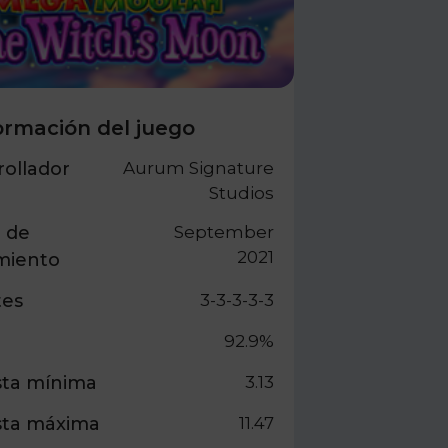
ormación del juego
rollador
Aurum Signature
Studios
 de
September
2021
miento
tes
3-3-3-3-3
92.9%
ta mínima
3.13
ta máxima
11.47