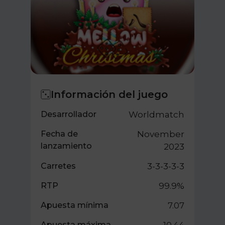
Información del juego
Desarrollador
Worldmatch
Fecha de
November
lanzamiento
2023
Carretes
3-3-3-3-3
RTP
99.9%
Apuesta mínima
7.07
Apuesta máxima