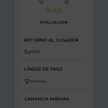
9.46
EVALUACIÓN
RETORNO AL JUGADOR
99.9%
LÍNEAS DE PAGO
Winlines
GANANCIA MÁXIMA