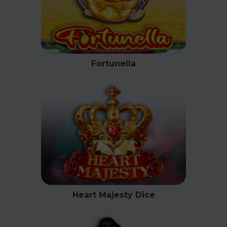
Fortunella
Heart Majesty Dice