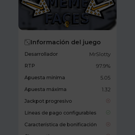
Información del juego
Desarrollador
MrSlotty
RTP
97.9%
Apuesta mínima
5.05
Apuesta máxima
1.32
Jackpot progresivo
Líneas de pago configurables
Característica de bonificación