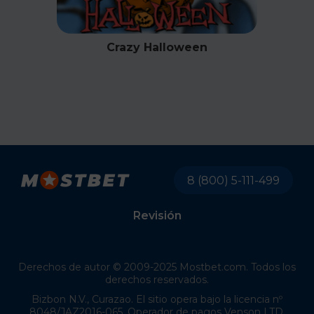
Crazy Halloween
8 (800) 5-111-499
Revisión
Derechos de autor © 2009-2025 Mostbet.com. Todos los
derechos reservados.
Bizbon N.V., Curazao. El sitio opera bajo la licencia nº
8048/JAZ2016-065. Operador de pagos Venson LTD.