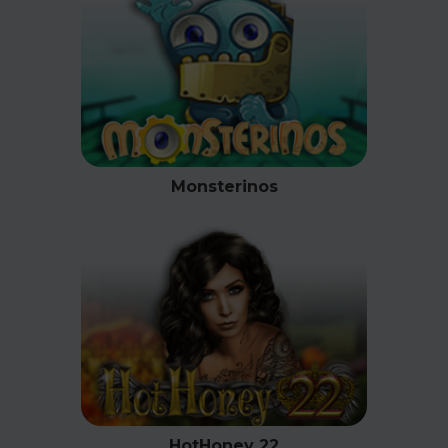
Monsterinos
HotHoney 22