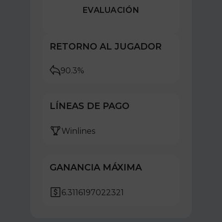
EVALUACIÓN
RETORNO AL JUGADOR
90.3%
LÍNEAS DE PAGO
Winlines
GANANCIA MÁXIMA
6.3116197022321