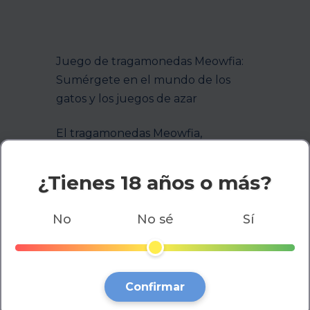
Juego de tragamonedas Meowfia:
Sumérgete en el mundo de los
gatos y los juegos de azar
El tragamonedas Meowfia,
desarrollado por Ka Gaming, ofrece
a los jugadores una experiencia
¿Tienes 18 años o más?
única en un mundo donde los
elegantes gatos son los
No
No sé
Sí
protagonistas. Desde su
lanzamiento en abril de 2021, este
juego ha ganado popularidad
gracias a su colorida gráfica y
Confirmar
mecánicas de juego emocionantes.