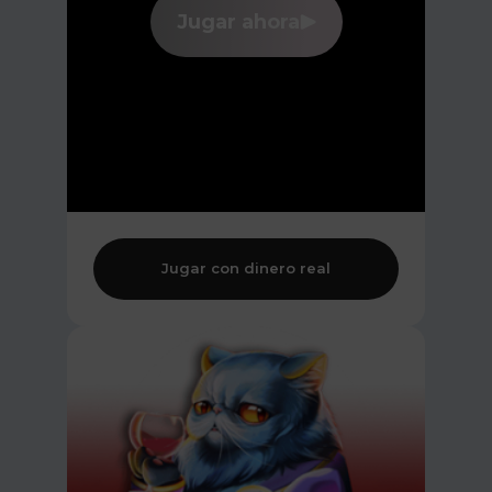
Jugar ahora
Jugar con dinero real