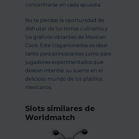
concentrarse en cada apuesta.
No te pierdas la oportunidad de
disfrutar de los temas culinarios y
los gráficos vibrantes de Mexican
Cook. Este tragamonedas es ideal
tanto para principiantes como para
jugadores experimentados que
desean intentar su suerte en el
delicioso mundo de los platillos
mexicanos.
Slots similares de
Worldmatch