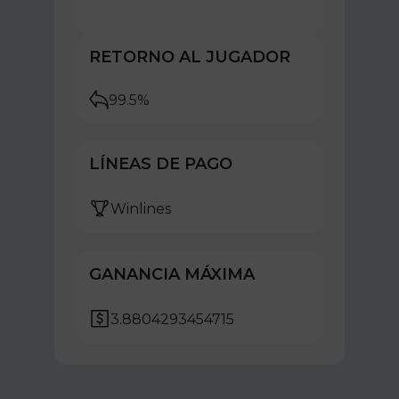
RETORNO AL JUGADOR
99.5%
LÍNEAS DE PAGO
Winlines
GANANCIA MÁXIMA
3.8804293454715