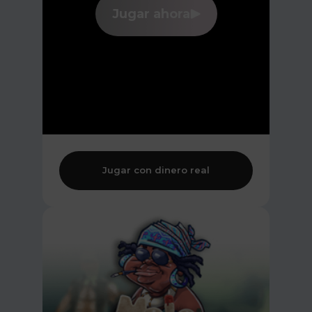
Jugar ahora
Jugar con dinero real