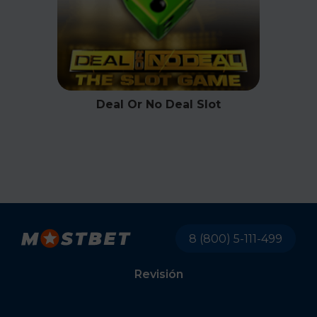
Deal Or No Deal Slot
8 (800) 5-111-499
Revisión