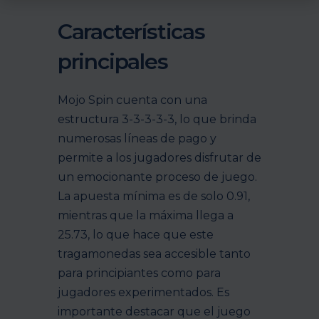
Características
principales
Mojo Spin cuenta con una
estructura 3-3-3-3-3, lo que brinda
numerosas líneas de pago y
permite a los jugadores disfrutar de
un emocionante proceso de juego.
La apuesta mínima es de solo 0.91,
mientras que la máxima llega a
25.73, lo que hace que este
tragamonedas sea accesible tanto
para principiantes como para
jugadores experimentados. Es
importante destacar que el juego