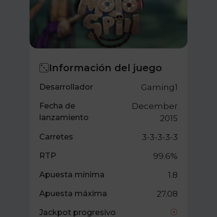
Información del juego
Desarrollador
Gaming1
Fecha de
December
lanzamiento
2015
Carretes
3-3-3-3-3
RTP
99.6%
Apuesta mínima
1.8
Apuesta máxima
27.08
Jackpot progresivo