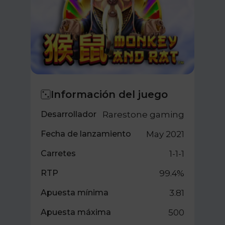
Información del juego
Desarrollador
Rarestone gaming
Fecha de lanzamiento
May 2021
Carretes
1-1-1
RTP
99.4%
Apuesta mínima
3.81
Apuesta máxima
500