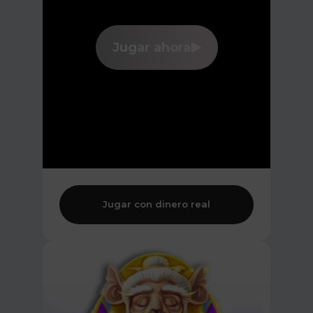
Jugar ahora
Jugar con dinero real