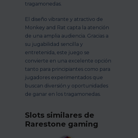
tragamonedas.
El diseño vibrante y atractivo de
Monkey and Rat capta la atención
de una amplia audiencia. Gracias a
su jugabilidad sencilla y
entretenida, este juego se
convierte en una excelente opción
tanto para principiantes como para
jugadores experimentados que
buscan diversión y oportunidades
de ganar en los tragamonedas.
Slots similares de
Rarestone gaming