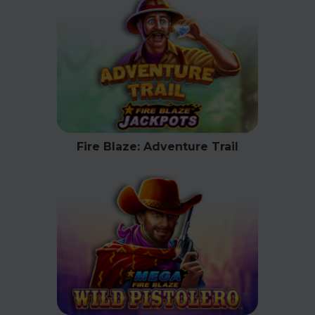
Fire Blaze: Adventure Trail