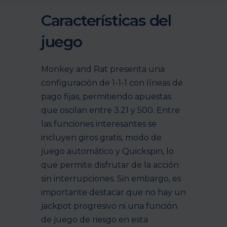
Características del
juego
Monkey and Rat presenta una
configuración de 1-1-1 con líneas de
pago fijas, permitiendo apuestas
que oscilan entre 3.21 y 500. Entre
las funciones interesantes se
incluyen giros gratis, modo de
juego automático y Quickspin, lo
que permite disfrutar de la acción
sin interrupciones. Sin embargo, es
importante destacar que no hay un
jackpot progresivo ni una función
de juego de riesgo en esta