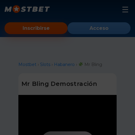
Mostbet
Inscribirse
Acceso
Tragamonedas
Cuenta
Aviator
Instrucción
Mostbet
›
Slots
›
Habanero
›
Mr Bling
Espejo
android
Mr Bling Demostración
iOS
PC
Primo