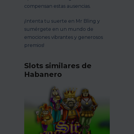
compensan estas ausencias.
¡Intenta tu suerte en Mr Bling y
sumérgete en un mundo de
emociones vibrantes y generosos
premios!
Slots similares de
Habanero