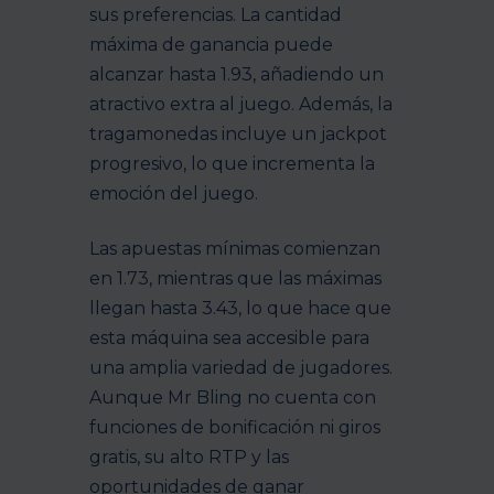
sus preferencias. La cantidad
máxima de ganancia puede
alcanzar hasta 1.93, añadiendo un
atractivo extra al juego. Además, la
tragamonedas incluye un jackpot
progresivo, lo que incrementa la
emoción del juego.
Las apuestas mínimas comienzan
en 1.73, mientras que las máximas
llegan hasta 3.43, lo que hace que
esta máquina sea accesible para
una amplia variedad de jugadores.
Aunque Mr Bling no cuenta con
funciones de bonificación ni giros
gratis, su alto RTP y las
oportunidades de ganar