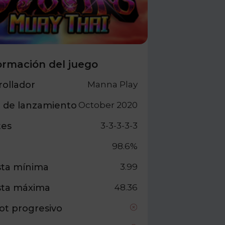
ormación del juego
rollador
Manna Play
 de lanzamiento
October 2020
tes
3-3-3-3-3
98.6%
ta mínima
3.99
ta máxima
48.36
ot progresivo