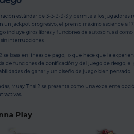
ación estándar de 3-3-3-3-3 y permite a los jugadores r
n un jackpot progresivo, el premio máximo asciende a 17.
o incluye giros libres y funciones de autospin, así como
 sin interrupciones.
2 se basa en líneas de pago, lo que hace que la experien
a de funciones de bonificación y del juego de riesgo, el
babilidades de ganar y un diseño de juego bien pensado.
edas, Muay Thai 2 se presenta como una excelente opció
tractivas.
anna Play