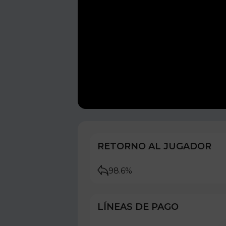
RETORNO AL JUGADOR
98.6%
LÍNEAS DE PAGO