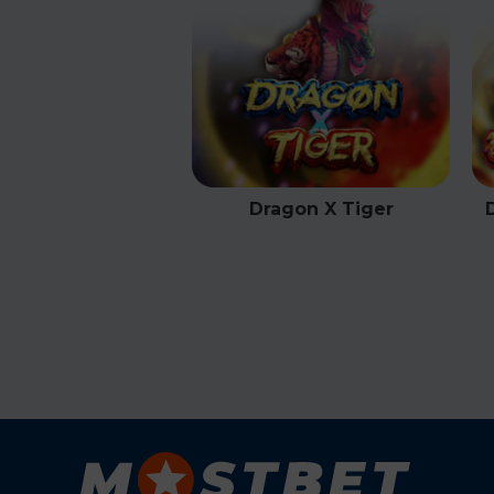
Dragon X Tiger