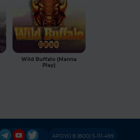
Wild Buffalo (Manna
Play)
APOYO
8 (800) 5-111-499