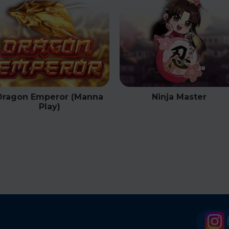
Dragon Emperor (Manna
Ninja Master
Play)