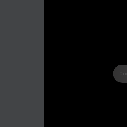
c
t
Ju