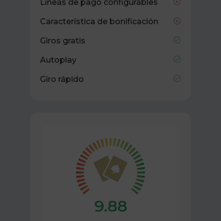
Líneas de pago configurables
Característica de bonificación
Giros gratis
Autoplay
Giro rápido
9.88