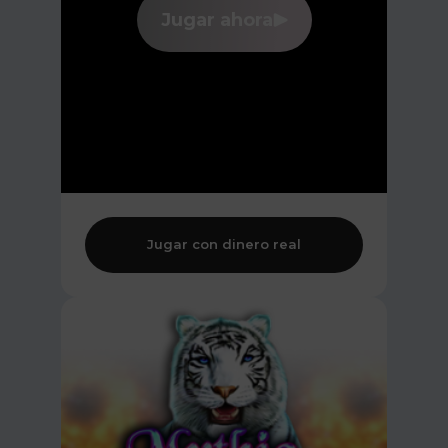
Jugar ahora
Jugar con dinero real