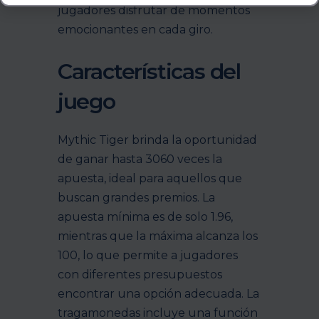
jugadores disfrutar de momentos
emocionantes en cada giro.
Características del
juego
Mythic Tiger brinda la oportunidad
de ganar hasta 3060 veces la
apuesta, ideal para aquellos que
buscan grandes premios. La
apuesta mínima es de solo 1.96,
mientras que la máxima alcanza los
100, lo que permite a jugadores
con diferentes presupuestos
encontrar una opción adecuada. La
tragamonedas incluye una función