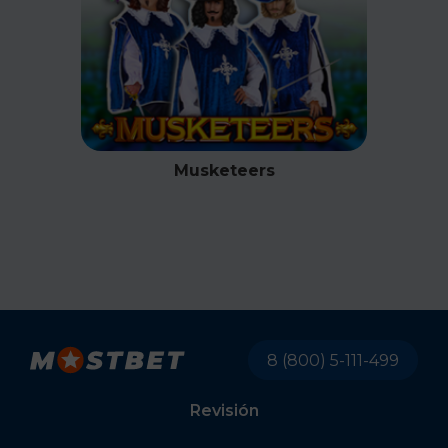
Musketeers
8 (800) 5-111-499
Revisión