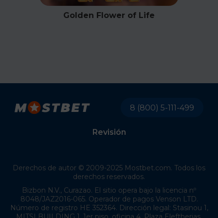
Golden Flower of Life
8 (800) 5-111-499
Revisión
Derechos de autor © 2009-2025 Mostbet.com. Todos los
derechos reservados.
Bizbon N.V., Curazao. El sitio opera bajo la licencia nº
8048/JAZ2016-065. Operador de pagos Venson LTD.
Número de registro HE 352364. Dirección legal: Stasinou 1,
MITSI BUILDING 1, 1er piso, oficina 4, Plaza Eleftherias,