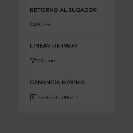
RETORNO AL JUGADOR
90.8%
LÍNEAS DE PAGO
Winlines
GANANCIA MÁXIMA
3.8767860085411