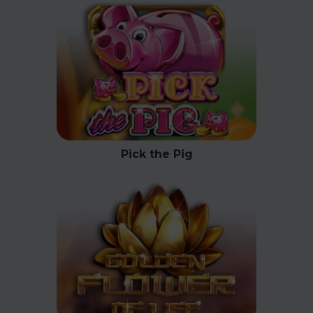
Pick the Pig