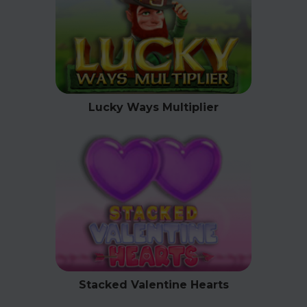
Lucky Ways Multiplier
Stacked Valentine Hearts