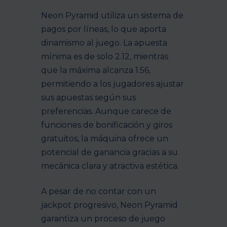
Neon Pyramid utiliza un sistema de
pagos por líneas, lo que aporta
dinamismo al juego. La apuesta
mínima es de solo 2.12, mientras
que la máxima alcanza 1.56,
permitiendo a los jugadores ajustar
sus apuestas según sus
preferencias. Aunque carece de
funciones de bonificación y giros
gratuitos, la máquina ofrece un
potencial de ganancia gracias a su
mecánica clara y atractiva estética.
A pesar de no contar con un
jackpot progresivo, Neon Pyramid
garantiza un proceso de juego