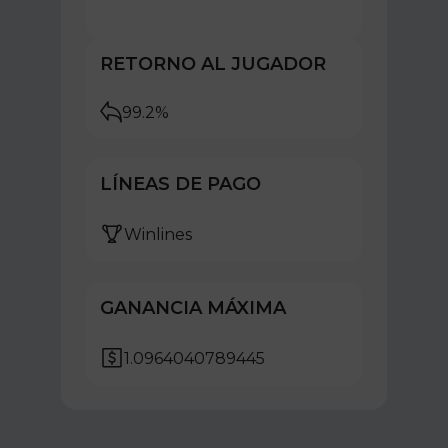
RETORNO AL JUGADOR
99.2%
LÍNEAS DE PAGO
Winlines
GANANCIA MÁXIMA
1.0964040789445