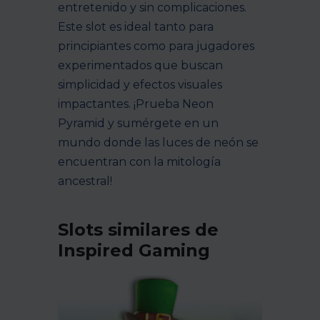
entretenido y sin complicaciones.
Este slot es ideal tanto para
principiantes como para jugadores
experimentados que buscan
simplicidad y efectos visuales
impactantes. ¡Prueba Neon
Pyramid y sumérgete en un
mundo donde las luces de neón se
encuentran con la mitología
ancestral!
Slots similares de
Inspired Gaming