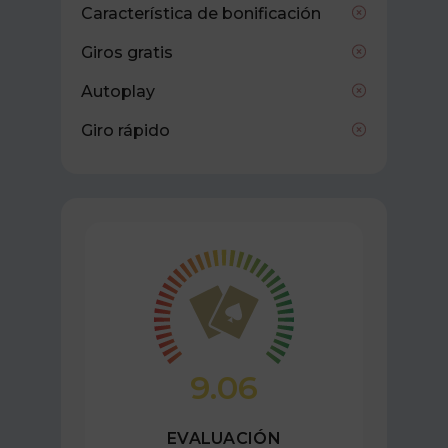
Característica de bonificación
Giros gratis
Autoplay
Giro rápido
9.06
EVALUACIÓN