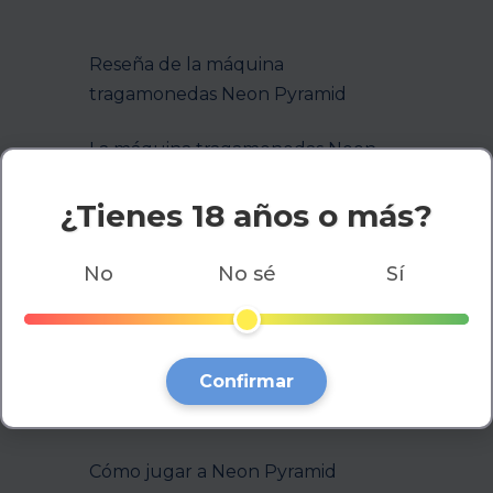
Reseña de la máquina
tragamonedas Neon Pyramid
La máquina tragamonedas Neon
Pyramid de Inspired Gaming ofrece
¿Tienes 18 años o más?
a los jugadores una experiencia
emocionante con un alto retorno al
jugador (RTP) del 96.39%. Este slot
No
No sé
Sí
combina una temática vibrante con
colores neón y símbolos
enigmáticos del antiguo Egipto,
Confirmar
creando un ambiente único y
cautivador.
Cómo jugar a Neon Pyramid