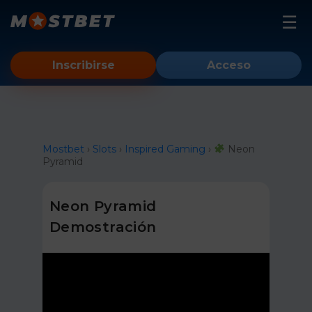
Mostbet
Inscribirse
Acceso
Tragamonedas
Cuenta
Aviator
Instrucción
Mostbet
›
Slots
›
Inspired Gaming
›
Neon
Pyramid
Espejo
android
Neon Pyramid
iOS
Demostración
PC
Primo