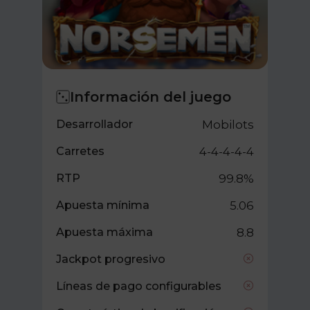
Información del juego
Desarrollador
Mobilots
Carretes
4-4-4-4-4
RTP
99.8%
Apuesta mínima
5.06
Apuesta máxima
8.8
Jackpot progresivo
Líneas de pago configurables