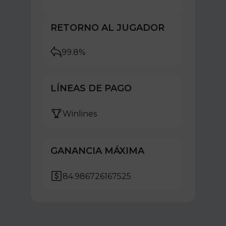
RETORNO AL JUGADOR
99.8%
LÍNEAS DE PAGO
Winlines
GANANCIA MÁXIMA
84.986726167525