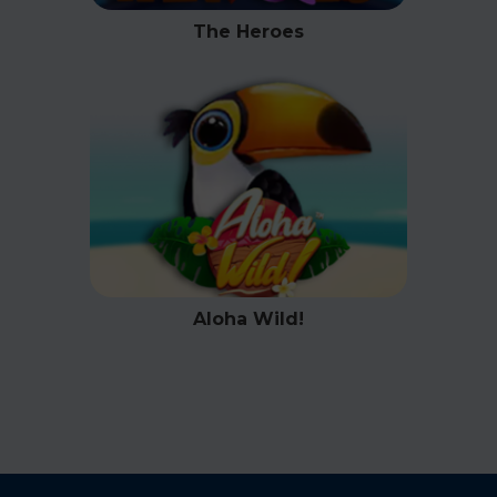
The Heroes
Aloha Wild!