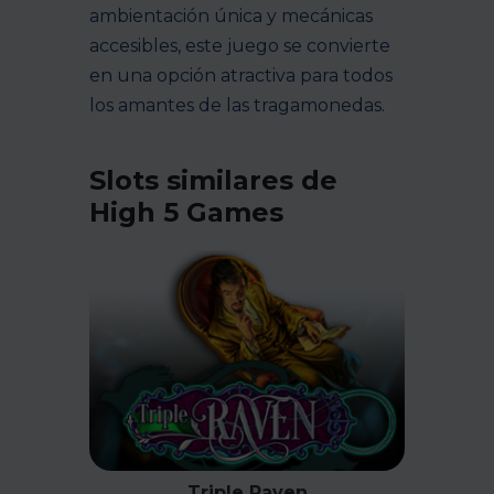
ambientación única y mecánicas
accesibles, este juego se convierte
en una opción atractiva para todos
los amantes de las tragamonedas.
Slots similares de
High 5 Games
Triple Raven