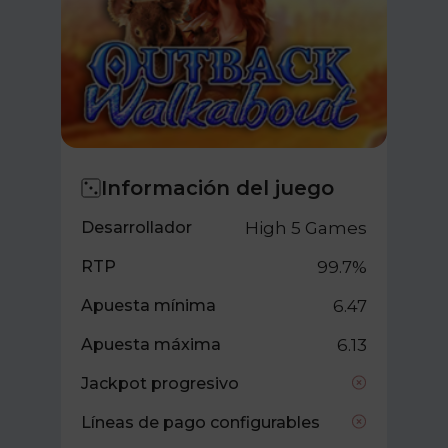
Información del juego
Desarrollador
High 5 Games
RTP
99.7%
Apuesta mínima
6.47
Apuesta máxima
6.13
Jackpot progresivo
Líneas de pago configurables