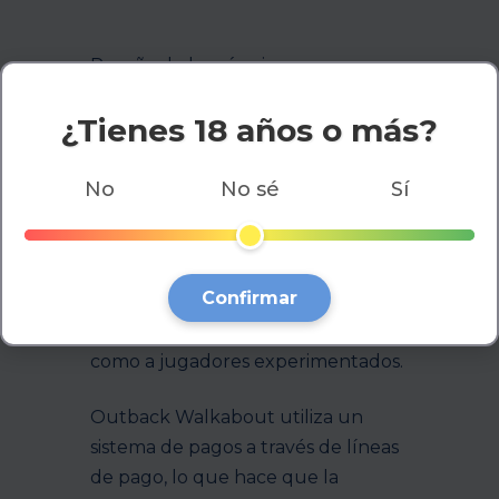
Reseña de la máquina
tragamonedas Outback Walkabout
¿Tienes 18 años o más?
La máquina tragamonedas
Outback Walkabout de High 5
No
No sé
Sí
Games ofrece a los jugadores una
experiencia única en la naturaleza
australiana. Con un RTP del 99.47%
Confirmar
y un premio máximo de 2.32, este
juego atrae tanto a principiantes
como a jugadores experimentados.
Outback Walkabout utiliza un
sistema de pagos a través de líneas
de pago, lo que hace que la