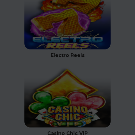
Electro Reels
Casino Chic VIP