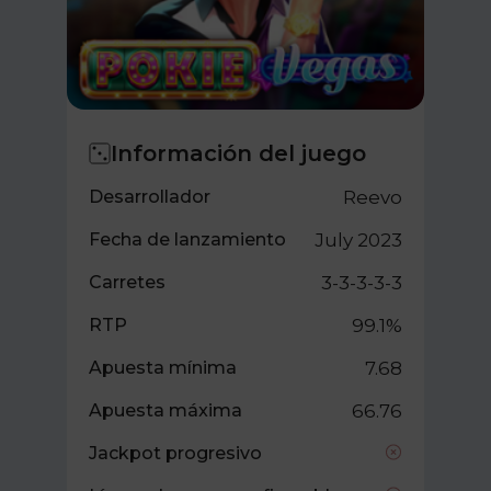
Información del juego
Desarrollador
Reevo
Fecha de lanzamiento
July 2023
Carretes
3-3-3-3-3
RTP
99.1%
Apuesta mínima
7.68
Apuesta máxima
66.76
Jackpot progresivo