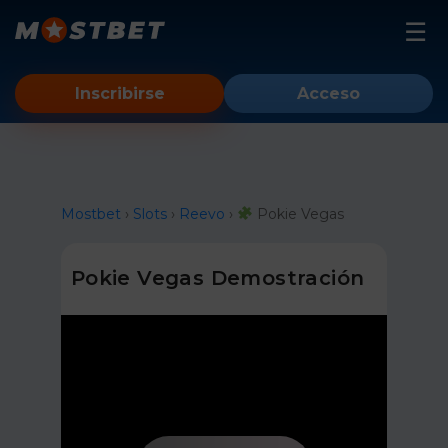
Mostbet
Inscribirse
Acceso
Tragamonedas
Cuenta
Aviator
Instrucción
Mostbet
›
Slots
›
Reevo
›
Pokie Vegas
Espejo
android
Pokie Vegas Demostración
iOS
PC
Primo