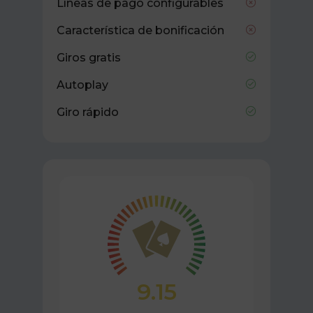
Líneas de pago configurables
Característica de bonificación
Giros gratis
Autoplay
Giro rápido
9.15