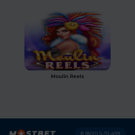
Moulin Reels
8 (800) 5-111-499