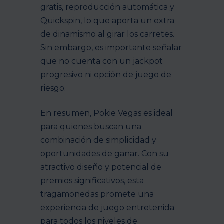
gratis, reproducción automática y
Quickspin, lo que aporta un extra
de dinamismo al girar los carretes.
Sin embargo, es importante señalar
que no cuenta con un jackpot
progresivo ni opción de juego de
riesgo.
En resumen, Pokie Vegas es ideal
para quienes buscan una
combinación de simplicidad y
oportunidades de ganar. Con su
atractivo diseño y potencial de
premios significativos, esta
tragamonedas promete una
experiencia de juego entretenida
para todos los niveles de