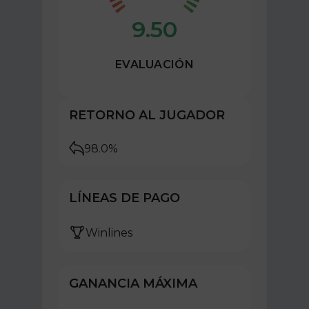
9.50
EVALUACIÓN
RETORNO AL JUGADOR
98.0%
LÍNEAS DE PAGO
Winlines
GANANCIA MÁXIMA