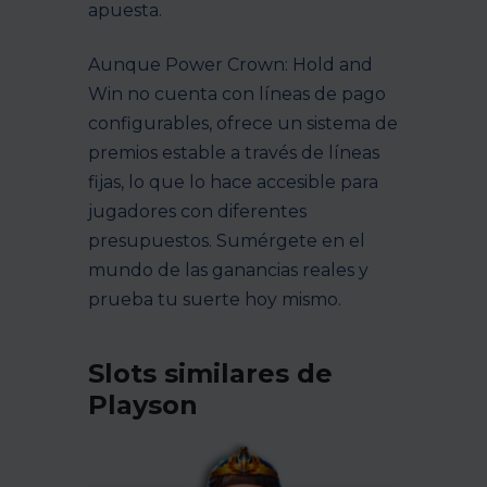
apuesta.
Aunque Power Crown: Hold and
Win no cuenta con líneas de pago
configurables, ofrece un sistema de
premios estable a través de líneas
fijas, lo que lo hace accesible para
jugadores con diferentes
presupuestos. Sumérgete en el
mundo de las ganancias reales y
prueba tu suerte hoy mismo.
Slots similares de
Playson