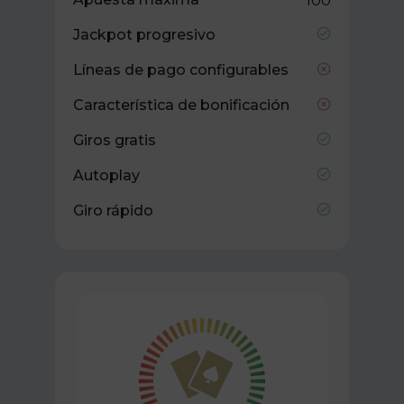
100
Jackpot progresivo
Líneas de pago configurables
Característica de bonificación
Giros gratis
Autoplay
Giro rápido