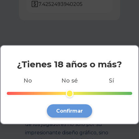
7.4252493940205
Reseña de la tragamonedas Power
Crown: Hold and Win
¿Tienes 18 años o más?
La tragamonedas Power Crown:
No
No sé
Sí
Hold and Win, desarrollada por
Playson, ofrece una experiencia de
juego emocionante con un alto
RTP del 95.83%. Lanzado en enero
Confirmar
de 2024, este slot capta la atención
de los jugadores no solo por su
impresionante diseño gráfico, sino