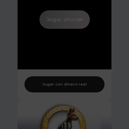
Jugar ahora
Jugar con dinero real