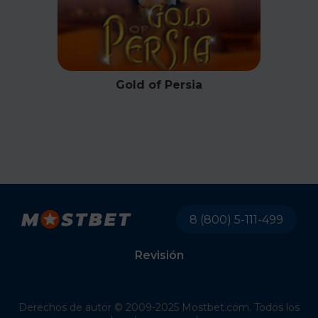
Gold of Persia
8 (800) 5-111-499
Revisión
Derechos de autor © 2009-2025 Mostbet.com. Todos los