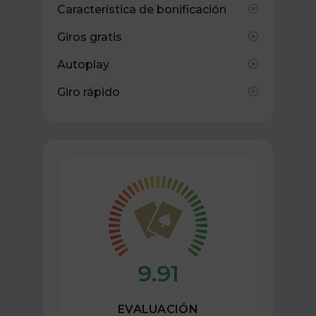
Característica de bonificación
Giros gratis
Autoplay
Giro rápido
9.91
EVALUACIÓN