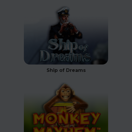
Ship of Dreams