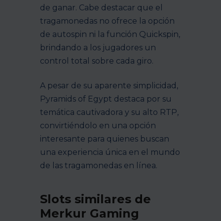
de ganar. Cabe destacar que el
tragamonedas no ofrece la opción
de autospin ni la función Quickspin,
brindando a los jugadores un
control total sobre cada giro.
A pesar de su aparente simplicidad,
Pyramids of Egypt destaca por su
temática cautivadora y su alto RTP,
convirtiéndolo en una opción
interesante para quienes buscan
una experiencia única en el mundo
de las tragamonedas en línea.
Slots similares de
Merkur Gaming