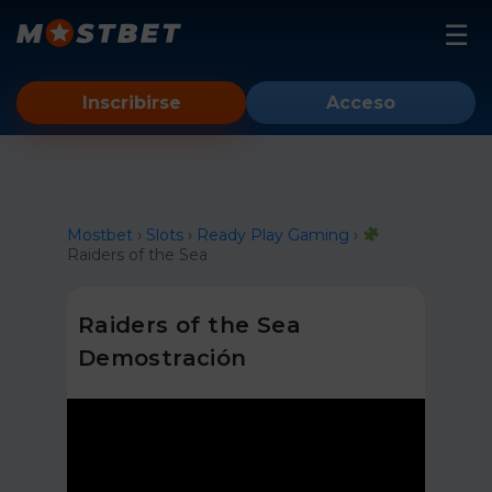
Mostbet
Inscribirse
Acceso
Tragamonedas
Cuenta
Aviator
Instrucción
Mostbet
›
Slots
›
Ready Play Gaming
›
Raiders of the Sea
Espejo
android
Raiders of the Sea
iOS
Demostración
PC
Primo