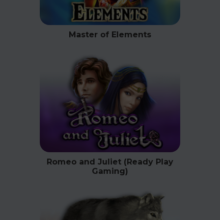
Master of Elements
Romeo and Juliet (Ready Play
Gaming)