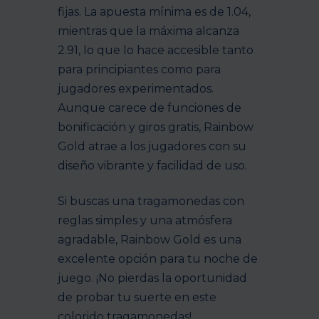
fijas. La apuesta mínima es de 1.04,
mientras que la máxima alcanza
2.91, lo que lo hace accesible tanto
para principiantes como para
jugadores experimentados.
Aunque carece de funciones de
bonificación y giros gratis, Rainbow
Gold atrae a los jugadores con su
diseño vibrante y facilidad de uso.
Si buscas una tragamonedas con
reglas simples y una atmósfera
agradable, Rainbow Gold es una
excelente opción para tu noche de
juego. ¡No pierdas la oportunidad
de probar tu suerte en este
colorido tragamonedas!