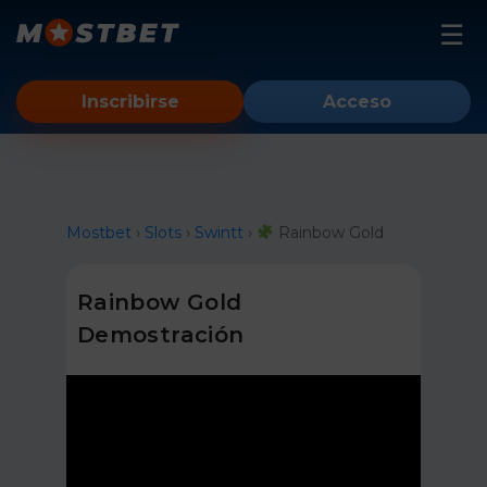
Mostbet
Inscribirse
Acceso
Tragamonedas
Cuenta
Aviator
Instrucción
Mostbet
›
Slots
›
Swintt
›
Rainbow Gold
Espejo
android
Rainbow Gold
iOS
Demostración
PC
Primo