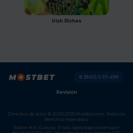
Irish Riches
8 (800) 5-111-499
Revisión
Derechos de autor © 2009-2025 Mostbet.com. Todos los
derechos reservados.
Bizbon N.V., Curazao. El sitio opera bajo la licencia nº
8048/JAZ2016-065. Operador de pagos Venson LTD.