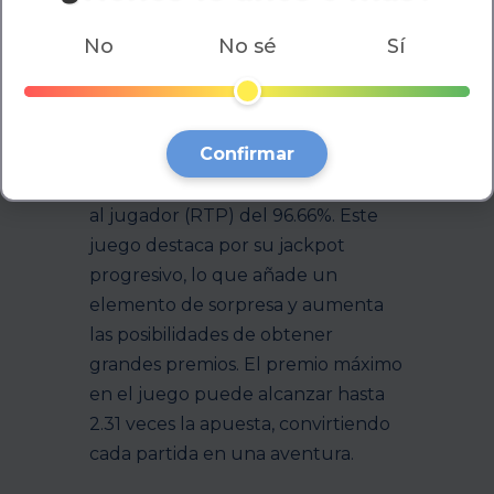
Análisis del tragamonedas Ray of
Light
No
No sé
Sí
El tragamonedas Ray of Light de
888 Gaming ofrece una
Confirmar
experiencia de juego emocionante
con un alto porcentaje de retorno
al jugador (RTP) del 96.66%. Este
juego destaca por su jackpot
progresivo, lo que añade un
elemento de sorpresa y aumenta
las posibilidades de obtener
grandes premios. El premio máximo
en el juego puede alcanzar hasta
2.31 veces la apuesta, convirtiendo
cada partida en una aventura.