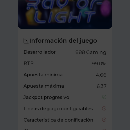
Información del juego
Desarrollador
888 Gaming
RTP
99.0%
Apuesta mínima
4.66
Apuesta máxima
6.37
Jackpot progresivo
Líneas de pago configurables
Característica de bonificación