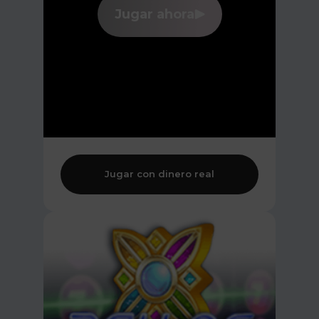
Jugar ahora
Jugar con dinero real