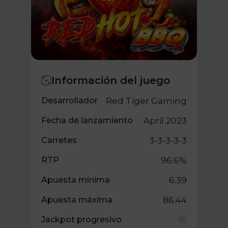
Información del juego
Desarrollador
Red Tiger Gaming
Fecha de lanzamiento
April 2023
Carretes
3-3-3-3-3
RTP
96.6%
Apuesta mínima
6.39
Apuesta máxima
86.44
Jackpot progresivo