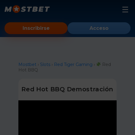
Mostbet
Inscribirse
Acceso
Tragamonedas
Cuenta
Aviator
Instrucción
Mostbet
›
Slots
›
Red Tiger Gaming
›
Red
Hot BBQ
Espejo
android
Red Hot BBQ Demostración
iOS
PC
Primo