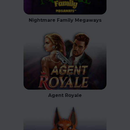
Nightmare Family Megaways
Agent Royale