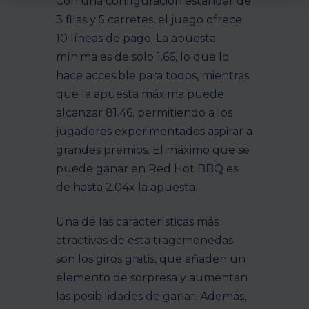
Con una configuración estándar de
3 filas y 5 carretes, el juego ofrece
10 líneas de pago. La apuesta
mínima es de solo 1.66, lo que lo
hace accesible para todos, mientras
que la apuesta máxima puede
alcanzar 81.46, permitiendo a los
jugadores experimentados aspirar a
grandes premios. El máximo que se
puede ganar en Red Hot BBQ es
de hasta 2.04x la apuesta.
Una de las características más
atractivas de esta tragamonedas
son los giros gratis, que añaden un
elemento de sorpresa y aumentan
las posibilidades de ganar. Además,