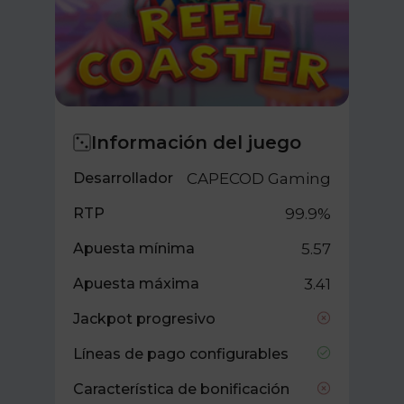
Información del juego
Desarrollador
CAPECOD Gaming
RTP
99.9%
Apuesta mínima
5.57
Apuesta máxima
3.41
Jackpot progresivo
Líneas de pago configurables
Característica de bonificación