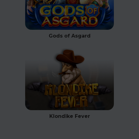
Gods of Asgard
Klondike Fever