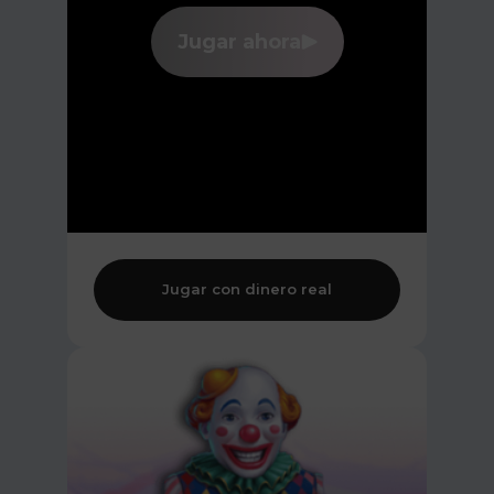
Jugar ahora
Jugar con dinero real