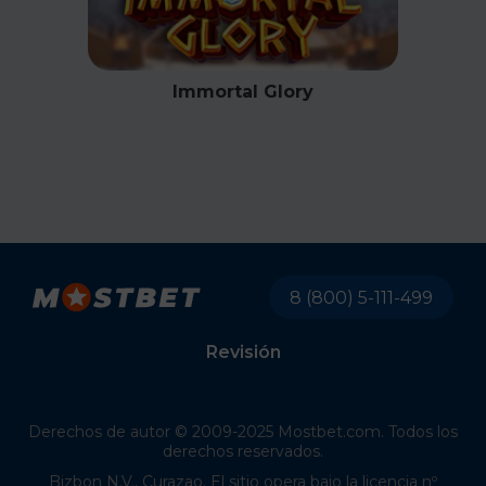
Immortal Glory
8 (800) 5-111-499
Revisión
Derechos de autor © 2009-2025 Mostbet.com. Todos los
derechos reservados.
Bizbon N.V., Curazao. El sitio opera bajo la licencia nº