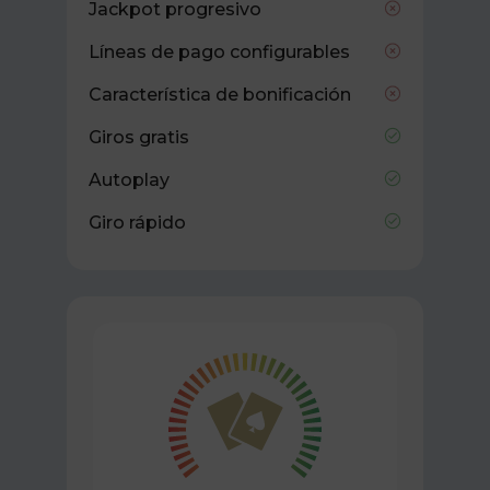
Jackpot progresivo
Líneas de pago configurables
Característica de bonificación
Giros gratis
Autoplay
Giro rápido