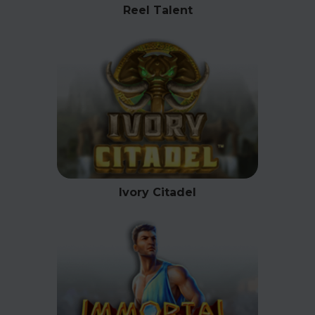
Reel Talent
Ivory Citadel