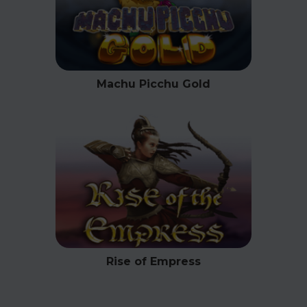
Machu Picchu Gold
Rise of Empress