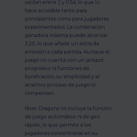
oscilan entre 2 y 0.54, lo que lo
hace accesible tanto para
principiantes como para jugadores
experimentados. La combinación
ganadora máxima puede alcanzar
3.20, lo que añade un extra de
emoción a cada partida. Aunque el
juego no cuenta con un jackpot
progresivo ni funciones de
bonificación, su simplicidad y el
atractivo proceso de juego lo
compensan.
River Dragons no incluye la función
de juego automático ni de giro
rápido, lo que permite a los
jugadores concentrarse en su