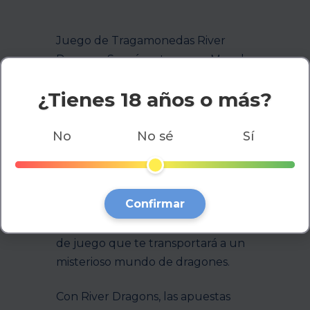
Juego de Tragamonedas River
Dragons: Sumérgete en un Mundo
de Aventuras
¿Tienes 18 años o más?
El tragamonedas River Dragons de
Genesis Gaming ofrece una
No
No sé
Sí
experiencia de juego única con un
alto porcentaje de retorno al
jugador (RTP) del 97.68%. Este slot
Confirmar
se destaca por sus vibrantes
gráficos y un emocionante proceso
de juego que te transportará a un
misterioso mundo de dragones.
Con River Dragons, las apuestas