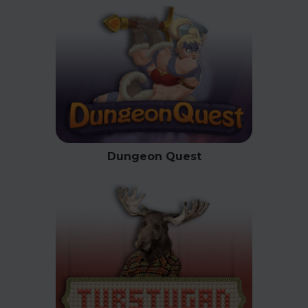
Dungeon Quest