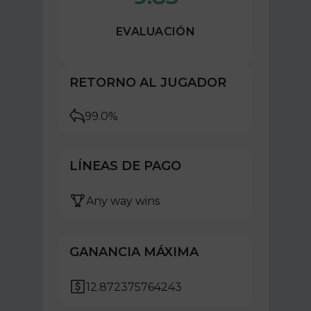
EVALUACIÓN
RETORNO AL JUGADOR
99.0%
LÍNEAS DE PAGO
Any way wins
GANANCIA MÁXIMA
12.872375764243