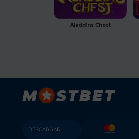
Aladdins Chest
DESCARGAR