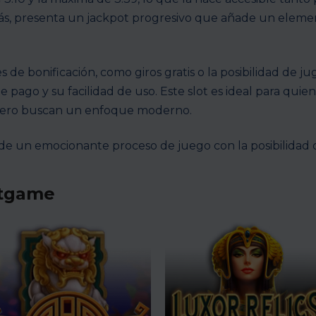
s, presenta un jackpot progresivo que añade un eleme
s de bonificación, como giros gratis o la posibilidad de j
e pago y su facilidad de uso. Este slot es ideal para qui
 pero buscan un enfoque moderno.
a de un emocionante proceso de juego con la posibilidad
etgame