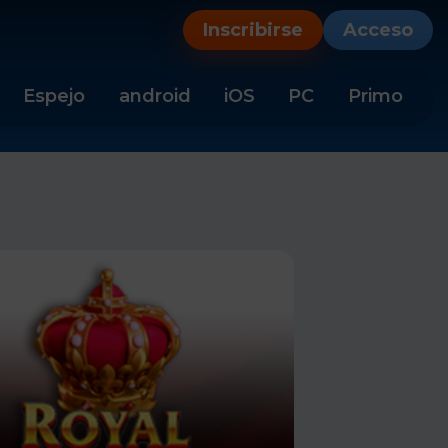
Inscribirse
Acceso
Espejo
android
iOS
PC
Primo