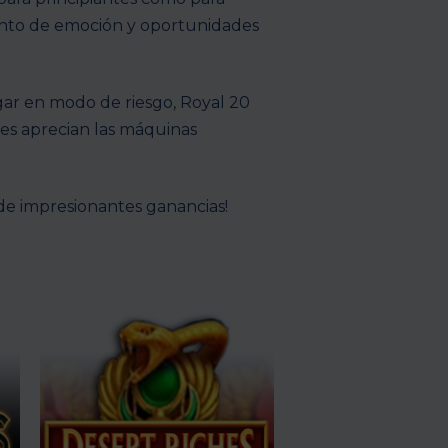
nto de emoción y oportunidades
ugar en modo de riesgo, Royal 20
enes aprecian las máquinas
 de impresionantes ganancias!