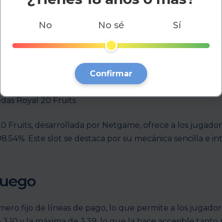
No
No sé
Sí
Confirmar
das Royal 20 Fruits
 Fruits, desarrollada por Netgame, ofrece a los jugado
8.54%. Este slot se destaca por su mecánica sencilla e int
 juego
ero fijo de líneas de pago, lo que permite a los jugador
3.10 y la máxima de 3.39, lo que la hace accesible tanto