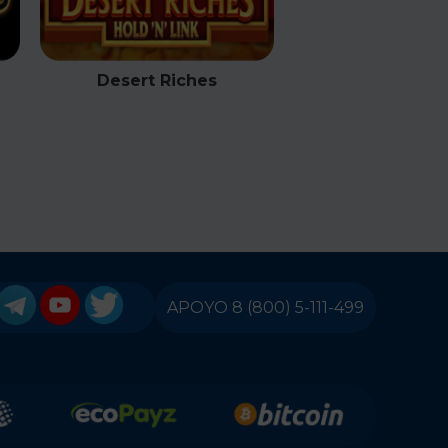
Desert Riches
APOYO
8 (800) 5-111-499