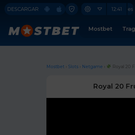
DESCARGAR
12:41
es
Mostbet
Tra
Mostbet
›
Slots
›
Netgame
›
Royal 20 F
Royal 20 F