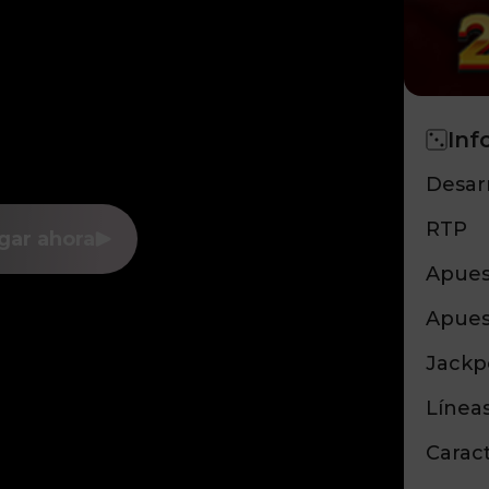
cs
tr
Inf
Desar
RTP
gar ahora
Apues
Apues
Jackp
Línea
Caract