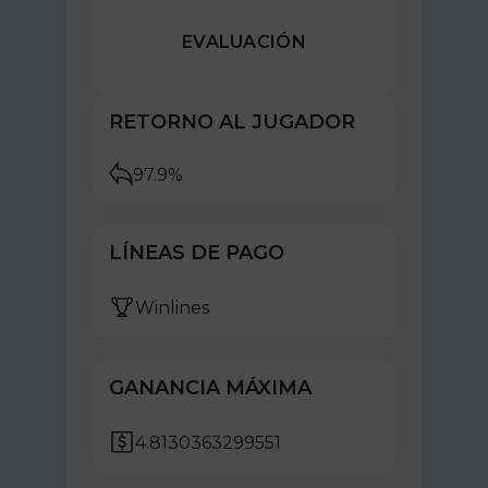
EVALUACIÓN
RETORNO AL JUGADOR
97.9%
LÍNEAS DE PAGO
Winlines
GANANCIA MÁXIMA
4.8130363299551