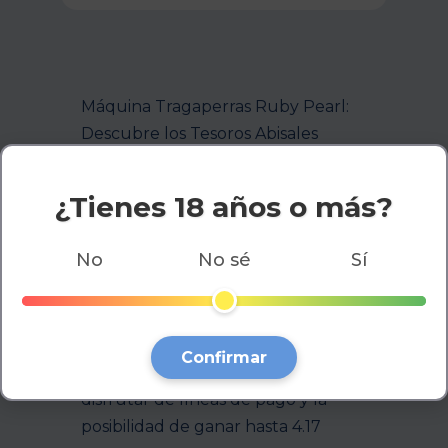
Máquina Tragaperras Ruby Pearl:
Descubre los Tesoros Abisales
La máquina tragaperras Ruby
¿Tienes 18 años o más?
Pearl, desarrollada por Skywind
Group, sumerge a los jugadores en
No
No sé
Sí
un fascinante mundo submarino.
Desde su lanzamiento en marzo de
2021, este slot ha ganado gran
popularidad gracias a su alto RTP
Confirmar
del 97.94%. Los jugadores pueden
disfrutar de líneas de pago y la
posibilidad de ganar hasta 4.17