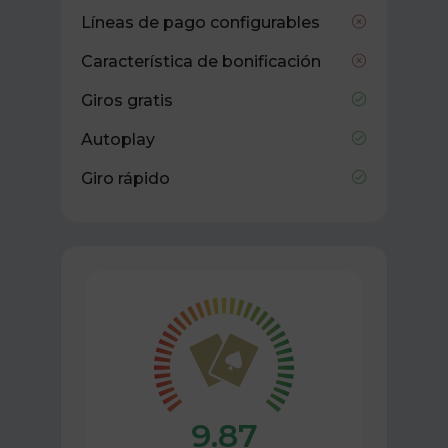
Líneas de pago configurables
Característica de bonificación
Giros gratis
Autoplay
Giro rápido
9.87