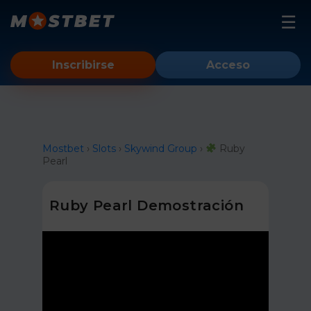
Mostbet
Inscribirse
Acceso
Tragamonedas
Cuenta
Aviator
Instrucción
Mostbet
›
Slots
›
Skywind Group
›
Ruby
Pearl
Espejo
android
Ruby Pearl Demostración
iOS
PC
Primo