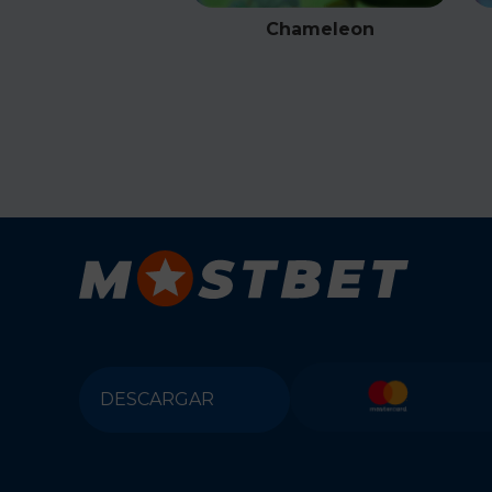
Chameleon
DESCARGAR