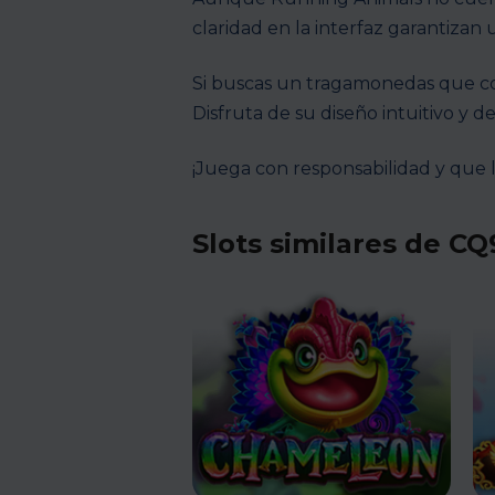
claridad en la interfaz garantizan
Si buscas un tragamonedas que com
Disfruta de su diseño intuitivo y d
¡Juega con responsabilidad y que l
Slots similares de C