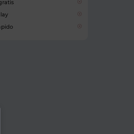
gratis
lay
ápido