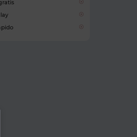
gratis
lay
ápido