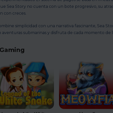
e Sea Story no cuenta con un bote progresivo, su atrac
n con creces.
bine simplicidad con una narrativa fascinante, Sea Sto
 aventuras submarinas y disfruta de cada momento de la
a Gaming