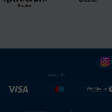
Legend of the White
Meowfia
Snake
Revisión