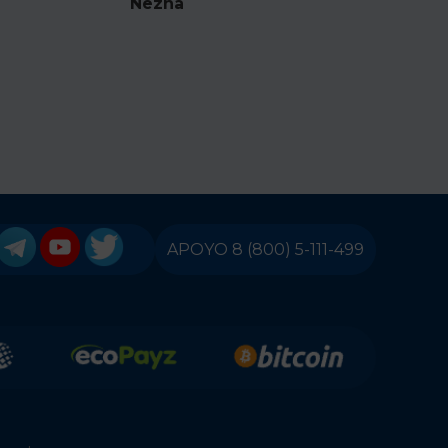
Nezha
APOYO
8 (800) 5-111-499