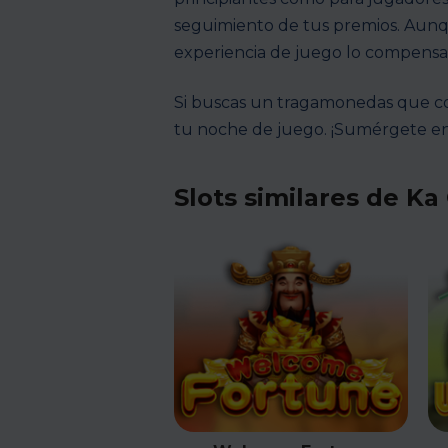
seguimiento de tus premios. Aunqu
experiencia de juego lo compensa
Si buscas un tragamonedas que com
tu noche de juego. ¡Sumérgete en
Slots similares de K