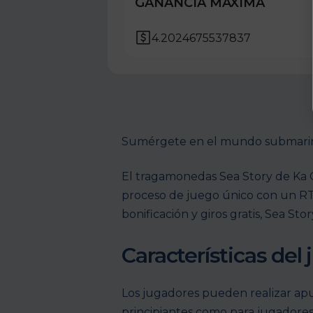
GANANCIA MÁXIMA
4.2024675537837
Sumérgete en el mundo submarin
El tragamonedas Sea Story de Ka 
proceso de juego único con un RTP
bonificación y giros gratis, Sea St
Características del
Los jugadores pueden realizar apue
principiantes como para jugadores 