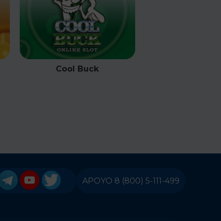
Cool Buck
APOYO
8 (800) 5-111-499