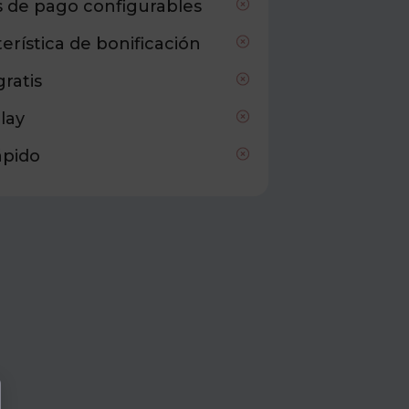
s de pago configurables
erística de bonificación
gratis
lay
ápido