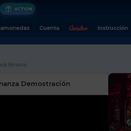
ACTION
Mostbet
Aviator
gamonedas
Cuenta
Instrucción
u
Tragamonedas
k
Cuenta
Aviator
k
t
Instrucción
ock Bonanza
l
Espejo
android
n
nanza Demostración
iOS
r
PC
o
Primo
u
r