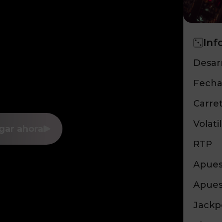
s
r
Inf
Desar
Fecha
Carre
Volati
gar ahora
RTP
Apues
Apues
Jackp