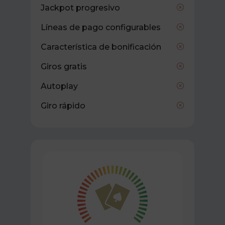
Jackpot progresivo
Líneas de pago configurables
Característica de bonificación
Giros gratis
Autoplay
Giro rápido