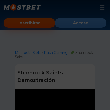
Mostbet
Inscribirse
Acceso
Tragamonedas
Cuenta
Aviator
Instrucción
Mostbet
›
Slots
›
Push Gaming
›
Shamrock
Saints
Espejo
android
Shamrock Saints
iOS
Demostración
PC
Primo