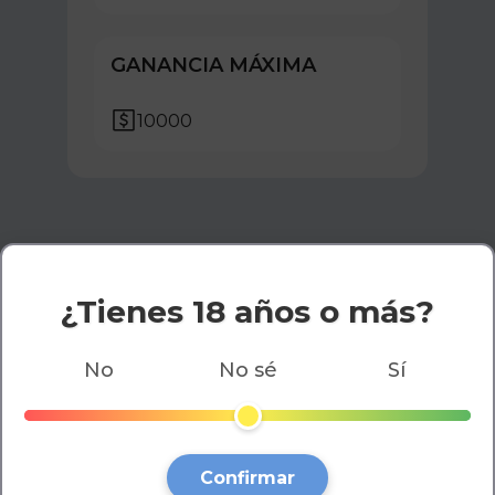
GANANCIA MÁXIMA
10000
Características de la tragaperras
¿Tienes 18 años o más?
Shamrock Saints
No
No sé
Sí
Shamrock Saints es una
emocionante tragaperras creada
por Push Gaming que te
transporta al fascinante mundo de
Confirmar
la mitología irlandesa. Con un RTP