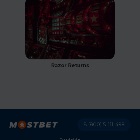
Razor Returns
8 (800) 5-111-499