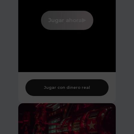
Jugar ahora
Jugar con dinero real