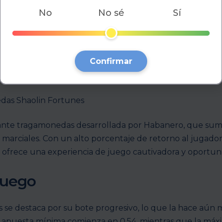
No
No sé
Sí
Confirmar
das Shaolin Fortunes
ante tragamonedas desarrollada por Habanero, que sum
s marciales. Con un alto porcentaje de retorno al jugador
ego ofrece una experiencia de juego cautivadora y oportu
 juego
se destaca por su bote progresivo, lo que la hace aún m
 apuesta mínima comienza en 0.54, mientras que la máxi