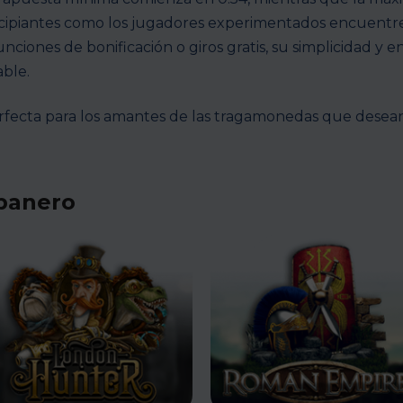
incipiantes como los jugadores experimentados encuentr
ciones de bonificación o giros gratis, su simplicidad y 
ble.
erfecta para los amantes de las tragamonedas que desean 
abanero