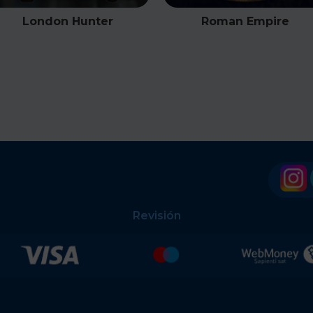
London Hunter
Roman Empire
Revisión