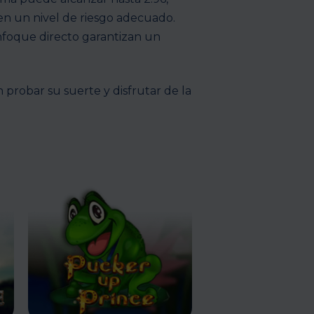
en un nivel de riesgo adecuado.
enfoque directo garantizan un
probar su suerte y disfrutar de la