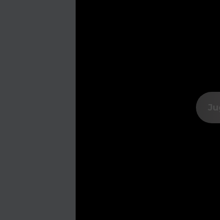
c
tr
Ju