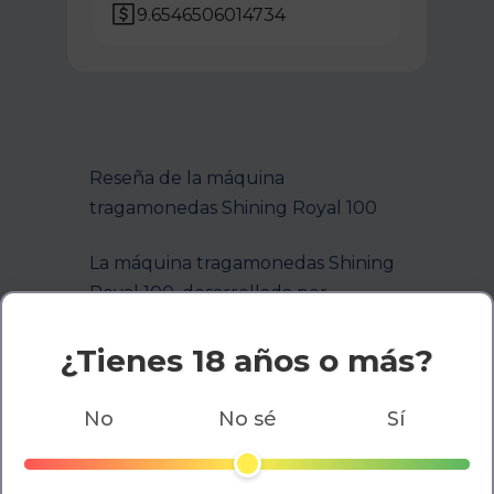
9.6546506014734
Reseña de la máquina
tragamonedas Shining Royal 100
La máquina tragamonedas Shining
Royal 100, desarrollada por
GameArt, invita a los jugadores a
¿Tienes 18 años o más?
sumergirse en un mundo de
emociones brillantes y generosos
premios. Lanzada en enero de
No
No sé
Sí
2024, este slot cuenta con un alto
RTP del 97.83%, lo que la convierte