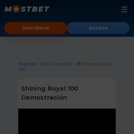
Mostbet
Inscribirse
Acceso
Tragamonedas
Cuenta
Aviator
Instrucción
Mostbet
›
Slots
›
GameArt
›
Shining Royal
100
Espejo
android
Shining Royal 100
iOS
Demostración
PC
Primo