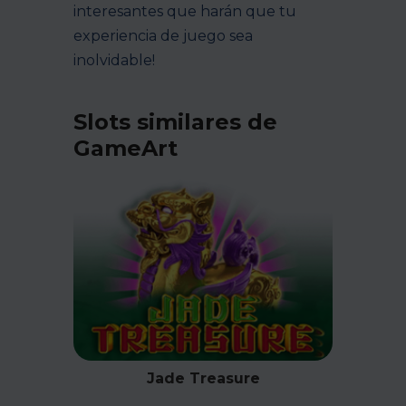
interesantes que harán que tu
experiencia de juego sea
inolvidable!
Slots similares de
GameArt
Jade Treasure