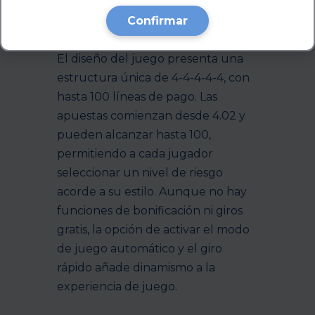
en una opción atractiva para los
Confirmar
amantes del juego.
El diseño del juego presenta una
estructura única de 4-4-4-4-4, con
hasta 100 líneas de pago. Las
apuestas comienzan desde 4.02 y
pueden alcanzar hasta 100,
permitiendo a cada jugador
seleccionar un nivel de riesgo
acorde a su estilo. Aunque no hay
funciones de bonificación ni giros
gratis, la opción de activar el modo
de juego automático y el giro
rápido añade dinamismo a la
experiencia de juego.