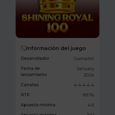
Información del juego
Desarrollador
GameArt
Fecha de
January
lanzamiento
2024
Carretes
4-4-4-4-4
RTP
99.1%
Apuesta mínima
4.6
Apuesta máxima