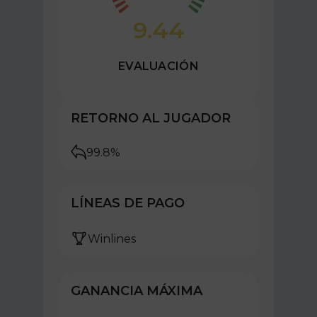
9.44
EVALUACIÓN
RETORNO AL JUGADOR
99.8%
LÍNEAS DE PAGO
Winlines
GANANCIA MÁXIMA