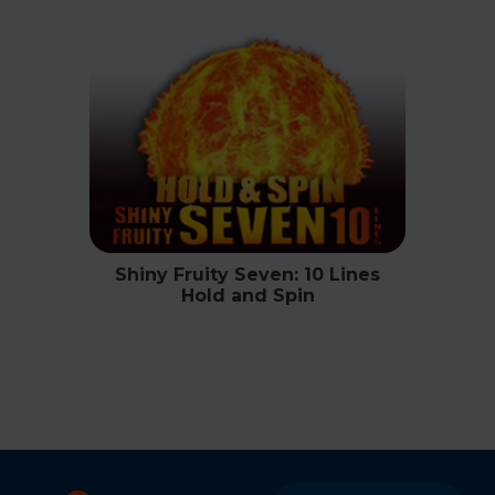
Shiny Fruity Seven: 10 Lines
Hold and Spin