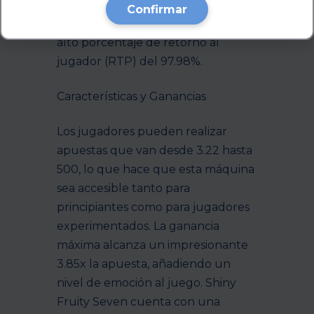
este slot permite disfrutar de 5
Confirmar
líneas de pago, garantizando un
alto porcentaje de retorno al
jugador (RTP) del 97.98%.
Características y Ganancias
Los jugadores pueden realizar
apuestas que van desde 3.22 hasta
500, lo que hace que esta máquina
sea accesible tanto para
principiantes como para jugadores
experimentados. La ganancia
máxima alcanza un impresionante
3.85x la apuesta, añadiendo un
nivel de emoción al juego. Shiny
Fruity Seven cuenta con una