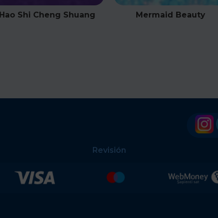
Hao Shi Cheng Shuang
Mermaid Beauty
Revisión