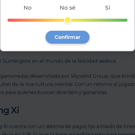
No
No sé
Sí
Confirmar
Sumérgete en el mundo de la felicidad asiática
gamonedas desarrollada por Skywind Group, que brinda
utan de la rica cultura oriental. Con un retorno al jugado
a para quienes buscan diversión y ganancias.
ng Xi
i cuenta con un sistema de pagos fijo a través de líne
 sitúa en 2.18, lo que la hace accesible tanto para princ