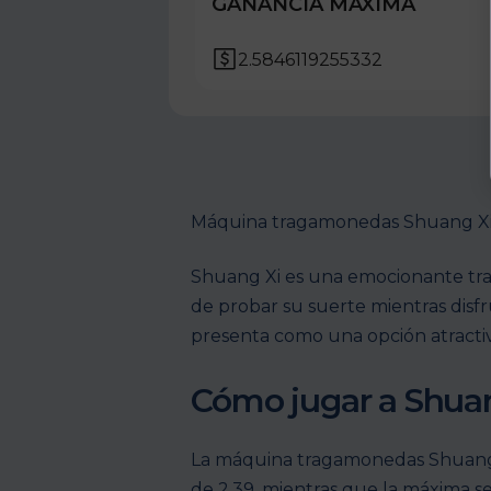
GANANCIA MÁXIMA
2.5846119255332
Máquina tragamonedas Shuang Xi: 
Shuang Xi es una emocionante tra
de probar su suerte mientras disfr
presenta como una opción atractiv
Cómo jugar a Shua
La máquina tragamonedas Shuang X
de 2.39, mientras que la máxima se