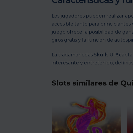
Los jugadores pueden realizar apu
accesible tanto para principiant
juego ofrece la posibilidad de gan
giros gratis y la función de autosp
La tragamonedas Skulls UP! capta l
interesante y entretenido, definit
Slots similares de Qu