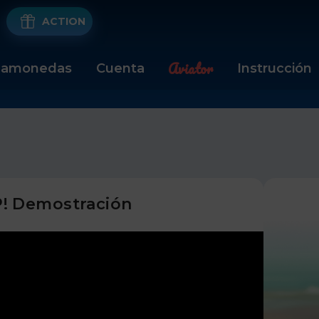
ACTION
Mostbet
Aviator
gamonedas
Cuenta
Instrucción
ru
Tragamonedas
uk
Cuenta
Aviator
uk
pt
Instrucción
pl
Espejo
android
bn
P! Demostración
iOS
fr
PC
no
Primo
hu
ar