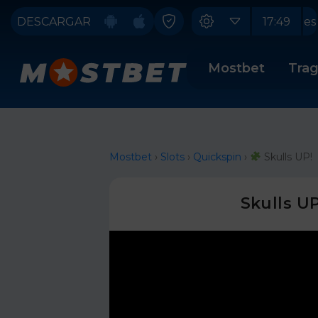
DESCARGAR
17:49
es
Mostbet
Tra
Mostbet
›
Slots
›
Quickspin
›
Skulls UP!
Skulls U