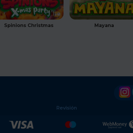
Spinions Christmas
Mayana
Revisión