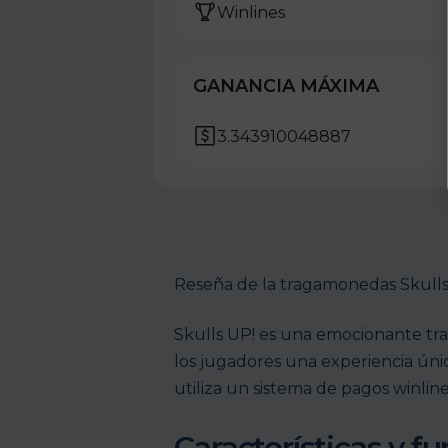
Winlines
GANANCIA MÁXIMA
3.343910048887
Reseña de la tragamonedas Skulls
Skulls UP! es una emocionante tr
los jugadores una experiencia únic
utiliza un sistema de pagos winline
Características y f