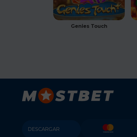
Genies Touch
DESCARGAR