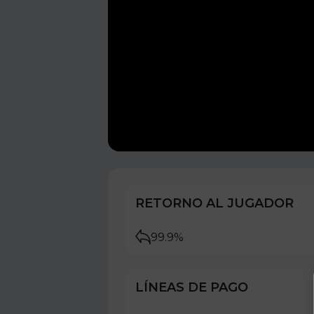
RETORNO AL JUGADOR
99.9%
LÍNEAS DE PAGO