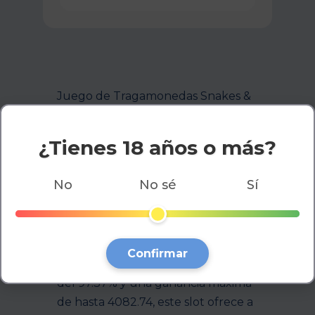
Juego de Tragamonedas Snakes &
Toads: un mundo cautivador en el
casino
¿Tienes 18 años o más?
El tragamonedas Snakes & Toads,
No
No sé
Sí
desarrollado por 5Men Gaming, se
lanzó en marzo de 2022 y
rápidamente se ha convertido en
una opción popular entre los
Confirmar
aficionados al juego. Con un RTP
del 97.37% y una ganancia máxima
de hasta 4082.74, este slot ofrece a