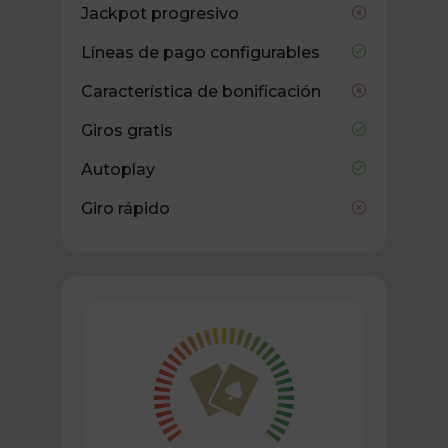
Jackpot progresivo
Líneas de pago configurables
Característica de bonificación
Giros gratis
Autoplay
Giro rápido