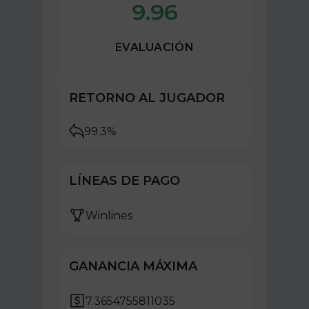
9.96
EVALUACIÓN
RETORNO AL JUGADOR
99.3%
LÍNEAS DE PAGO
Winlines
GANANCIA MÁXIMA
7.3654755811035