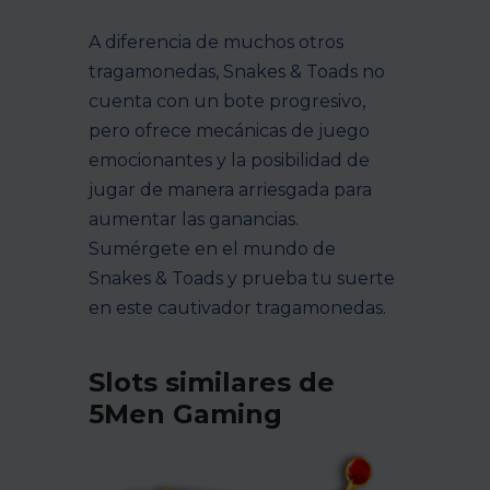
A diferencia de muchos otros
tragamonedas, Snakes & Toads no
cuenta con un bote progresivo,
pero ofrece mecánicas de juego
emocionantes y la posibilidad de
jugar de manera arriesgada para
aumentar las ganancias.
Sumérgete en el mundo de
Snakes & Toads y prueba tu suerte
en este cautivador tragamonedas.
Slots similares de
5Men Gaming