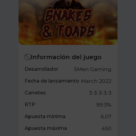
Información del juego
Desarrollador
5Men Gaming
Fecha de lanzamiento
March 2022
Carretes
3-3-3-3-3
RTP
99.3%
Apuesta mínima
6.07
Apuesta máxima
450