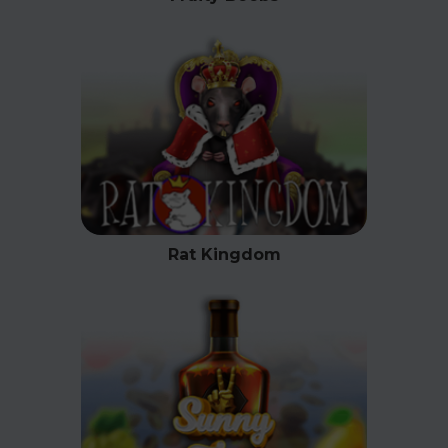
Rat Kingdom