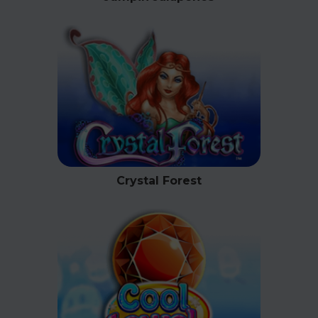
Crystal Forest