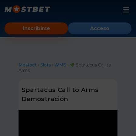
Mostbet
Inscribirse
Acceso
Tragamonedas
Cuenta
Aviator
Instrucción
Mostbet
›
Slots
›
WMS
›
Spartacus Call to
Arms
Espejo
android
Spartacus Call to Arms
iOS
Demostración
PC
Primo