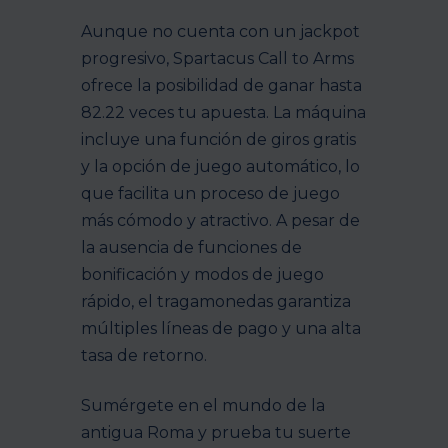
Aunque no cuenta con un jackpot
progresivo, Spartacus Call to Arms
ofrece la posibilidad de ganar hasta
82.22 veces tu apuesta. La máquina
incluye una función de giros gratis
y la opción de juego automático, lo
que facilita un proceso de juego
más cómodo y atractivo. A pesar de
la ausencia de funciones de
bonificación y modos de juego
rápido, el tragamonedas garantiza
múltiples líneas de pago y una alta
tasa de retorno.
Sumérgete en el mundo de la
antigua Roma y prueba tu suerte