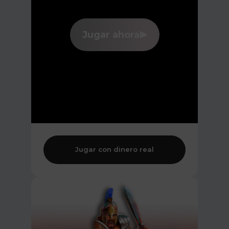
Jugar ahora
Jugar con dinero real