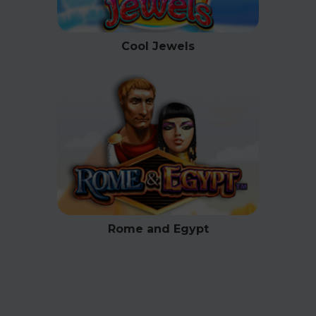
Cool Jewels
Rome and Egypt