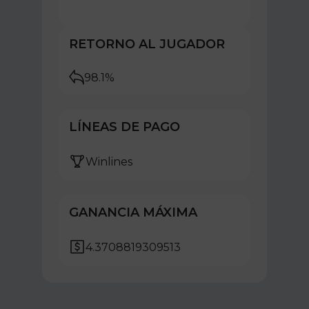
RETORNO AL JUGADOR
98.1%
LÍNEAS DE PAGO
Winlines
GANANCIA MÁXIMA
4.3708819309513