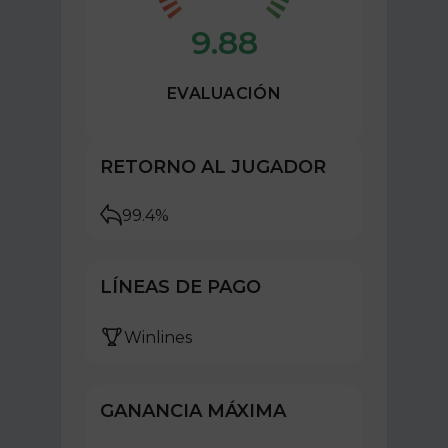
9.88
EVALUACIÓN
RETORNO AL JUGADOR
99.4%
LÍNEAS DE PAGO
Winlines
GANANCIA MÁXIMA