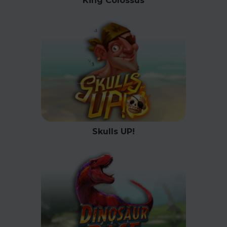
King Colossus
Skulls UP!