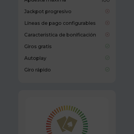
100
Jackpot progresivo
Líneas de pago configurables
Característica de bonificación
Giros gratis
Autoplay
Giro rápido