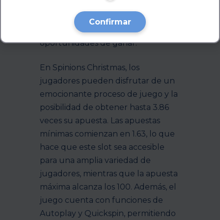
estructura de 3 filas y 5 carretes,
proporciona numerosas líneas de
Confirmar
pago, lo que incrementa las
oportunidades de ganar.
En Spinions Christmas, los
jugadores pueden disfrutar de un
emocionante proceso de juego y la
posibilidad de obtener hasta 3.86
veces su apuesta. Las apuestas
mínimas comienzan en 1.63, lo que
hace que este slot sea accesible
para una amplia variedad de
jugadores, mientras que la apuesta
máxima alcanza los 100. Además, el
juego cuenta con funciones de
Autoplay y Quickspin, permitiendo