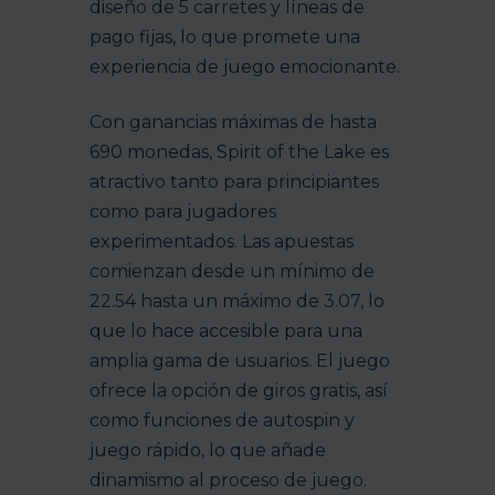
diseño de 5 carretes y líneas de
pago fijas, lo que promete una
experiencia de juego emocionante.
Con ganancias máximas de hasta
690 monedas, Spirit of the Lake es
atractivo tanto para principiantes
como para jugadores
experimentados. Las apuestas
comienzan desde un mínimo de
22.54 hasta un máximo de 3.07, lo
que lo hace accesible para una
amplia gama de usuarios. El juego
ofrece la opción de giros gratis, así
como funciones de autospin y
juego rápido, lo que añade
dinamismo al proceso de juego.