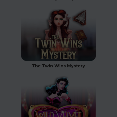
The Twin Wins Mystery