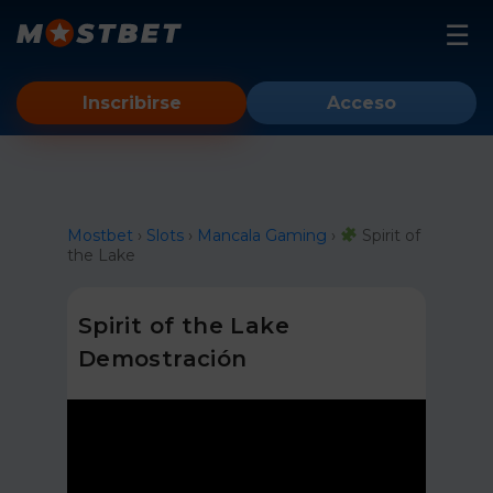
Mostbet
Inscribirse
Acceso
Tragamonedas
Cuenta
Aviator
Instrucción
Mostbet
›
Slots
›
Mancala Gaming
›
Spirit of
the Lake
Espejo
android
Spirit of the Lake
iOS
Demostración
PC
Primo