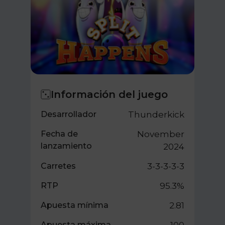
Información del juego
Desarrollador
Thunderkick
Fecha de
November
lanzamiento
2024
Carretes
3-3-3-3-3
RTP
95.3%
Apuesta mínima
2.81
Apuesta máxima