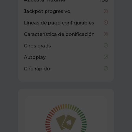
100
Jackpot progresivo
Líneas de pago configurables
Característica de bonificación
Giros gratis
Autoplay
Giro rápido