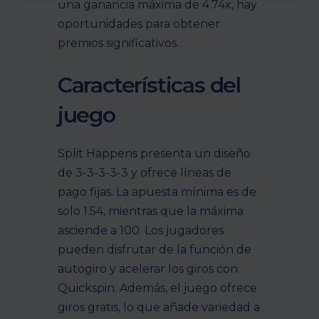
una ganancia máxima de 4.74x, hay
oportunidades para obtener
premios significativos.
Características del
juego
Split Happens presenta un diseño
de 3-3-3-3-3 y ofrece líneas de
pago fijas. La apuesta mínima es de
solo 1.54, mientras que la máxima
asciende a 100. Los jugadores
pueden disfrutar de la función de
autogiro y acelerar los giros con
Quickspin. Además, el juego ofrece
giros gratis, lo que añade variedad a